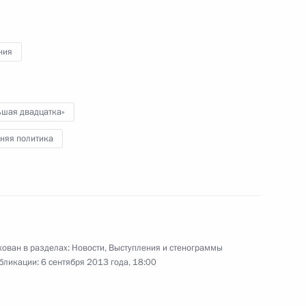
 Собянина с официальным
4
6м
квы
ния
ьшая двадцатка»
-Даби Мухаммедом Аль
3
няя политика
ласть, Ново-Огарёво
ован в разделах:
Новости
,
Выступления и стенограммы
бликации:
6 сентября 2013 года, 18:00