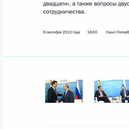
двадцати», а также вопросы дву
сотрудничества.
Показа
6 сентября 2013 года
18:00
Санкт-Петерб
Выступление на заседании Совета г
Шанхайской организации сотрудни
13 сентября 2013 года, 10:15
Бишкек
Выступление на встрече глав госуд
организации сотрудничества в узко
13 сентября 2013 года, 10:00
Бишкек