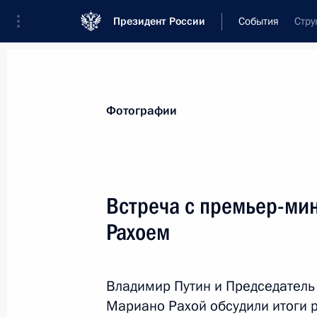
Президент России
События
Стру
Президент
Администрация
Государст
Новости
Стенограммы
Поездки
Те
Фотографии
Рубрикация материалов
Все материалы
Встреча с премьер-ми
Послания Федеральному Собранию
Рахоем
Заявления по важнейшим вопросам
Совещания, заседания, рабочие встречи
Владимир Путин и Председатель
Речи и обращения
Мариано Рахой обсудили итоги 