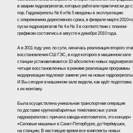
в аварии гидроагрегатов, которые работали практически до с
пор. Гидроагрегаты № 6 и № 5 введены в эксплуатацию
с опережением директивного срока, в феврале-марте 2010‑го
пуски гидроагрегатов № 4 и № 3 в соответствии с планом-
графиком состоялись в августе и декабре 2010 года.
А в 2011 году уже, по сути, началась реализация второго эта
восстановления СШ ГЭС, в ходе которого в машинном зале
станции устанавливаются 10 абсолютно новых гидроагрегат
четыре восстановленных в режиме реализации программы
модернизации подлежат замене уже на новые гидроагрегаты
И Вы сегодня в машинном зале видели, как идёт подготовка
к их монтажу.
Была осуществлена уникальная транспортная операция
по доставке крупногабаритных тяжёловесных узлов
гидроагрегатов с причала завода-изготовителя, это концерн
«Силовые машины» в Санкт-Петербурге, до Черёмушек,
на станцию. В настоящее время все комплекты новых