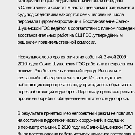
Материалы по расследованию причин были переданы
в Следственный комитет. В настоящее время продолжается
суд, под следствием находятся семь человек из числа
персонала гидроэлектростанции. Восстановление Саяно-
Шушенской ГЭС ведётся в соответствии с планом проведен
восстановительных работ на СШ ГЭС, утверждённым
решением правительственной комиссии.
Несколько слов о хронологии этих событий. Зимой 2009–
2010 годов Саяно-Шушенская ГЭС работала в непроектном
режиме. Это был очень сложный период, Вы помните,
связанный с обледенением станции. Из‑за отсутствия
работающих гидроагрегатов воду приходилось сбрасывать
через работающий водосброс. Персоналу пришлось решать
проблемы борьбы с обледенением штатного водосброса.
В результате принятых мер непроектный режим не повлиял
на состояние гидротехнических сооружений, входящих
в периметр станции. В 2010 году на Саяно-Шушенской ГЭС
была восстановлена работа четырёх наименее пострадавш