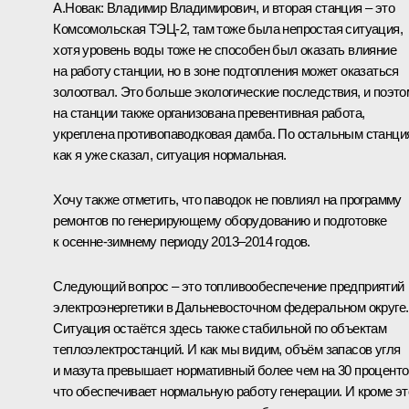
А.Новак:
Владимир Владимирович, и вторая станция – это
Комсомольская ТЭЦ‑2, там тоже была непростая ситуация,
хотя уровень воды тоже не способен был оказать влияние
на работу станции, но в зоне подтопления может оказаться
золоотвал. Это больше экологические последствия, и поэто
на станции также организована превентивная работа,
укреплена противопаводковая дамба. По остальным станци
как я уже сказал, ситуация нормальная.
Хочу также отметить, что паводок не повлиял на программу
ремонтов по генерирующему оборудованию и подготовке
к осенне-зимнему периоду 2013–2014 годов.
Следующий вопрос – это топливообеспечение предприятий
электроэнергетики в Дальневосточном федеральном округе.
Ситуация остаётся здесь также стабильной по объектам
теплоэлектростанций. И как мы видим, объём запасов угля
и мазута превышает нормативный более чем на 30 проценто
что обеспечивает нормальную работу генерации. И кроме эт