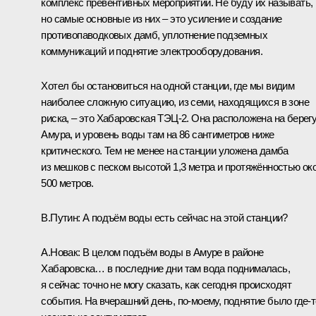
комплекс превентивных мероприятий. Не буду их называть,
но самые основные из них – это усиление и создание
противопаводковых дамб, уплотнение подземных
коммуникаций и поднятие электрооборудования.
Хотел бы остановиться на одной станции, где мы видим
наиболее сложную ситуацию, из семи, находящихся в зоне
риска, – это Хабаровская ТЭЦ‑2. Она расположена на берег
Амура, и уровень воды там на 86 сантиметров ниже
критического. Тем не менее на станции уложена дамба
из мешков с песком высотой 1,3 метра и протяжённостью ок
500 метров.
В.Путин:
А подъём воды есть сейчас на этой станции?
А.Новак:
В целом подъём воды в Амуре в районе
Хабаровска… в последние дни там вода поднималась,
я сейчас точно не могу сказать, как сегодня происходят
события. На вчерашний день, по‑моему, поднятие было где‑т