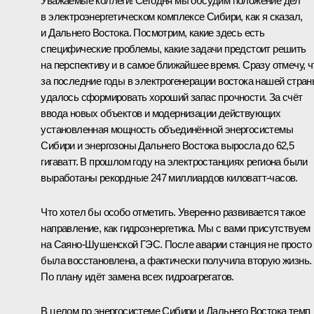
Уважаемые коллеги! Сегодня мы обсудим положение дел
в электроэнергетическом комплексе Сибири, как я сказал,
и Дальнего Востока. Посмотрим, какие здесь есть
специфические проблемы, какие задачи предстоит решить
на перспективу и в самое ближайшее время. Сразу отмечу, ч
за последние годы в электрогенерации востока нашей стра
удалось сформировать хороший запас прочности. За счёт
ввода новых объектов и модернизации действующих
установленная мощность объединённой энергосистемы
Сибири и энергозоны Дальнего Востока выросла до 62,5
гигаватт. В прошлом году на электростанциях региона были
выработаны рекордные 247 миллиардов киловатт-часов.
Что хотел бы особо отметить. Уверенно развивается такое
направление, как гидроэнергетика. Мы с вами присутствуем
на Саяно-Шушенской ГЭС. После аварии станция не просто
была восстановлена, а фактически получила вторую жизнь.
По плану идёт замена всех гидроагрегатов.
В целом по энергосистеме Сибири и Дальнего Востока темп