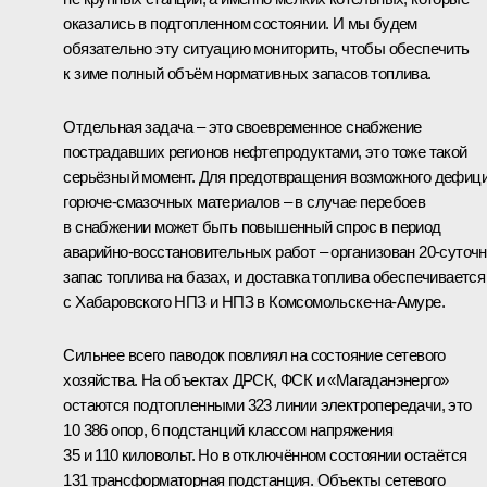
оказались в подтопленном состоянии. И мы будем
обязательно эту ситуацию мониторить, чтобы обеспечить
к зиме полный объём нормативных запасов топлива.
Отдельная задача – это своевременное снабжение
пострадавших регионов нефтепродуктами, это тоже такой
серьёзный момент. Для предотвращения возможного дефиц
горюче-смазочных материалов – в случае перебоев
в снабжении может быть повышенный спрос в период
аварийно-восстановительных работ – организован 20‑суточ
запас топлива на базах, и доставка топлива обеспечивается
с Хабаровского НПЗ и НПЗ в Комсомольске-на-Амуре.
Сильнее всего паводок повлиял на состояние сетевого
хозяйства. На объектах ДРСК, ФСК и «Магаданэнерго»
остаются подтопленными 323 линии электропередачи, это
10 386 опор, 6 подстанций классом напряжения
35 и 110 киловольт. Но в отключённом состоянии остаётся
131 трансформаторная подстанция. Объекты сетевого