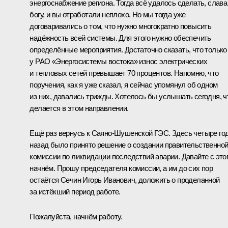
энергоснабжение региона. Тогда всё удалось сделать, слава
богу, и вы отработали неплохо. Но мы тогда уже
договаривались о том, что нужно многократно повысить
надёжность всей системы. Для этого нужно обеспечить
определённые мероприятия. Достаточно сказать, что только
у РАО «Энергосистемы востока» износ электрических
и тепловых сетей превышает 70 процентов. Напомню, что
поручения, как я уже сказал, я сейчас упомянул об одном
из них, давались трижды. Хотелось бы услышать сегодня, ч
делается в этом направлении.
Ещё раз вернусь к Саяно-Шушенской ГЭС. Здесь четыре го
назад было принято решение о создании правительственно
комиссии по ликвидации последствий аварии. Давайте с это
начнём. Прошу председателя комиссии, а им до сих пор
остаётся Сечин Игорь Иванович, доложить о проделанной
за истёкший период работе.
Пожалуйста, начнём работу.