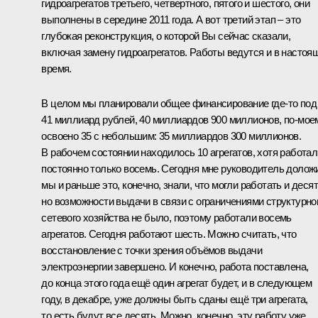
гидроагрегатов третьего, четвертного, пятого и шестого, они
выполнены в середине 2011 года. А вот третий этап – это
глубокая реконструкция, о которой Вы сейчас сказали,
включая замену гидроагрегатов. Работы ведутся и в настоя
время.
В целом мы планировали общее финансирование где‑то под
41 миллиард рублей, 40 миллиардов 900 миллионов, по‑моем
освоено 35 с небольшим: 35 миллиардов 300 миллионов.
В рабочем состоянии находилось 10 агрегатов, хотя работал
постоянно только восемь. Сегодня мне руководитель долож
мы и раньше это, конечно, знали, что могли работать и десят
но возможности выдачи в связи с ограничениями структурног
сетевого хозяйства не было, поэтому работали восемь
агрегатов. Сегодня работают шесть. Можно считать, что
восстановление с точки зрения объёмов выдачи
электроэнергии завершено. И конечно, работа поставлена,
до конца этого года ещё один агрегат будет, и в следующем
году, в декабре, уже должны быть сданы ещё три агрегата,
то есть будут все десять. Можно, конечно, эту работу уже