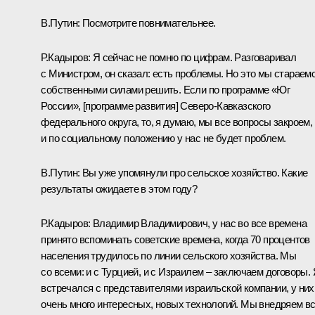
В.Путин:
Посмотрите повнимательнее.
Р.Кадыров:
Я сейчас не помню по цифрам. Разговаривал
с Министром, он сказал: есть проблемы. Но это мы стараем
собственными силами решить. Если по программе «Юг
России», [программе развития] Северо-Кавказского
федерального округа, то, я думаю, мы все вопросы закроем,
и по социальному положению у нас не будет проблем.
В.Путин:
Вы уже упомянули про сельское хозяйство. Какие
результаты ожидаете в этом году?
Р.Кадыров:
Владимир Владимирович, у нас во все времена
принято вспоминать советские времена, когда 70 процентов
населения трудилось по линии сельского хозяйства. Мы
со всеми: и с Турцией, и с Израилем – заключаем договоры.
встречался с представителями израильской компании, у них
очень много интересных, новых технологий. Мы внедряем в