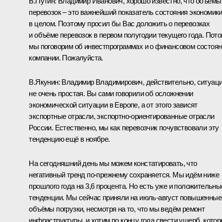
В.Путин:
Владимир Иванович, хорошо известно, что объёмы
перевозок – это важнейший показатель состояния экономик
в целом. Поэтому просил бы Вас доложить о перевозках
и объёме перевозок в первом полугодии текущего года. Пот
мы поговорим об инвестпрограммах и о финансовом состоя
компании. Пожалуйста.
В.Якунин
:
Владимир Владимирович, действительно, ситуац
не очень простая. Вы сами говорили об осложнении
экономической ситуации в Европе, а от этого зависят
экспортные отрасли, экспортно-ориентированные отрасли
России. Естественно, мы как перевозчик почувствовали эту
тенденцию ещё в ноябре.
На сегодняшний день мы можем констатировать, что
негативный тренд по‑прежнему сохраняется. Мы идём ниже
прошлого года на 3,6 процента. Но есть уже и положительны
тенденции. Мы сейчас приняли на июль-август повышенные
объёмы погрузки, несмотря на то, что мы ведём ремонт
инфраструктуры, и хотим по концу года свести ущерб, кото