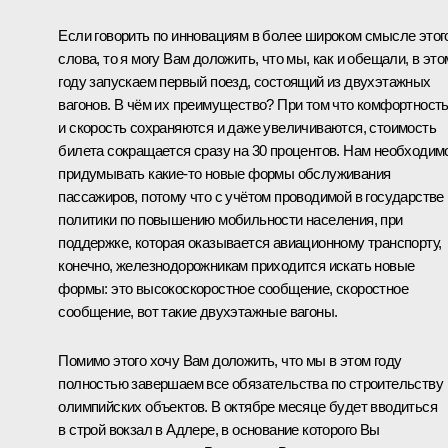
Если говорить по инновациям в более широком смысле этог
слова, то я могу Вам доложить, что мы, как и обещали, в это
году запускаем первый поезд, состоящий из двухэтажных
вагонов. В чём их преимущество? При том что комфортност
и скорость сохраняются и даже увеличиваются, стоимость
билета сокращается сразу на 30 процентов. Нам необходим
придумывать какие‑то новые формы обслуживания
пассажиров, потому что с учётом проводимой в государстве
политики по повышению мобильности населения, при
поддержке, которая оказывается авиационному транспорту,
конечно, железнодорожникам приходится искать новые
формы: это высокоскоростное сообщение, скоростное
сообщение, вот такие двухэтажные вагоны.
Помимо этого хочу Вам доложить, что мы в этом году
полностью завершаем все обязательства по строительству
олимпийских объектов. В октябре месяце будет вводиться
в строй вокзал в Адлере, в основание которого Вы