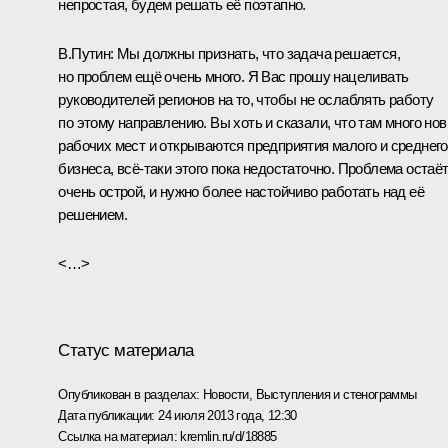
непростая, будем решать её поэтапно.
В.Путин:
Мы должны признать, что задача решается,
но проблем ещё очень много. Я Вас прошу нацеливать
руководителей регионов на то, чтобы не ослаблять работу
по этому направлению. Вы хоть и сказали, что там много но
рабочих мест и открываются предприятия малого и среднего
бизнеса, всё‑таки этого пока недостаточно. Проблема остаё
очень острой, и нужно более настойчиво работать над её
решением.
<…>
Статус материала
Опубликован в разделах:
Новости
,
Выступления и стенограммы
Дата публикации:
24 июля 2013 года, 12:30
Ссылка на материал:
kremlin.ru/d/18885