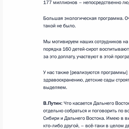
177 миллионов – непосредственно люд
23 июля 2013 года, 12:30
Московская облас
Большая экологическая программа. Оч
такой не было.
22 июля 2013 года, понедельник
Мы мотивируем наших сотрудников на 
Встреча с председателем правлени
порядка 160 детей-сирот воспитывают
Евгением Додом
за это доплату, участвуют в этой прогр
22 июля 2013 года, 19:30
Московская облас
У нас также [реализуются программы] п
здравоохранению, детские сады строят
выделяем.
19 июля 2013 года, пятница
Встреча с участниками Универсиад
В.Путин:
Что касается Дальнего Восто
отдельно собраться и поговорить по 
19 июля 2013 года, 18:30
Московская облас
«Новогорск»
Сибири и Дальнего Востока. Имею в вид
кто‑либо другой, – всё‑таки в целом д