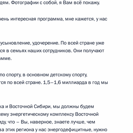
ям. Фотографии с собой, я Вам всё покажу.
ть, Ново-Огарёво
ень интересная программа, мне кажется, у нас
усыновление, удочерение. По всей стране уже
я компании «РусГидро»
3
ся в семьях наших сотрудников. Они получают
амме.
ть, Ново-Огарёво
о спорту, в основном детскому спорту,
ся по всей стране. 1,5–1,6 миллиарда в год мы
ы в Казани
7
7м
ка и Восточной Сибири, мы должны будем
всему энергетическому комплексу Восточной
ть, учебно-тренировочный центр
у, что – Вы, наверное, знаете лучше, чем
ва этих региона у нас энергодефицитные, нужно