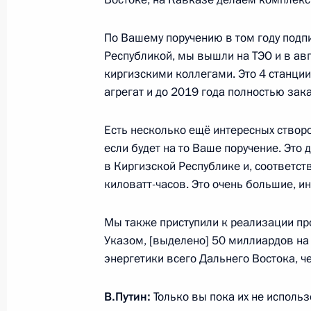
По Вашему поручению в том году под
Республикой, мы вышли на ТЭО и в ав
Встреча с представителями помест
киргизскими коллегами. Это 4 станции
25 июля 2013 года, 17:30
Москва, Кремль
агрегат и до 2019 года полностью зак
Есть несколько ещё интересных створ
24 июля 2013 года, среда
если будет на то Ваше поручение. Это
в Киргизской Республике и, соответс
Встреча с Председателем Централь
киловатт-часов. Это очень большие, и
Набиуллиной
24 июля 2013 года, 17:30
Московская облас
Мы также приступили к реализации пр
Указом, [выделено] 50 миллиардов на
энергетики всего Дальнего Востока, ч
Рабочая встреча с полпредом През
В.Путин:
Только вы пока их не использ
федеральном округе Александром