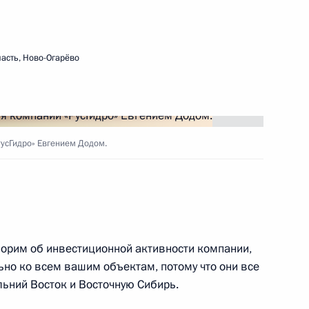
ть следующие материалы
асть, Ново-Огарёво
ские ценности – основа
3
13м
усГидро» Евгением Додом.
ы»
нода Украинской
1
5м
орим об инвестиционной активности компании,
 патриархата
но ко всем вашим объектам, потому что они все
льний Восток и Восточную Сибирь.