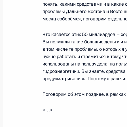
понять, какими средствами и в какие
проблемы Дальнего Востока и Восточно
17 июля 2013 года, среда
месяц соберёмся, поговорим отдельно
Проверка боеготовности войск Вос
военных округов
Что касается этих 50 миллиардов – хо
Вы получили такие большие деньги и и
17 июля 2013 года, 08:00
Военный полигон 
в том числе те проблемы, о которых я
нужно работать и стремиться к тому, 
использованы на пользу дела, на поль
16 июля 2013 года, вторник
гидроэнергетики. Вы знаете, средства
предусматривались. Поэтому я рассчит
Совещание о социально-экономиче
в Забайкальском крае
Поговорим об этом позднее, в рамках
16 июля 2013 года, 19:15
Чита
<…>
Стенографический отчёт о совеща