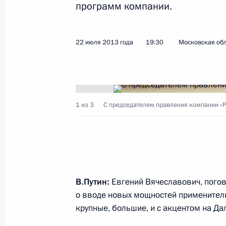
программ компании.
Показа
22 июля 2013 года
19:30
Московская обл
27 июля 2013 года, суббота
Конференция «Православно-славян
1 из 3
С председателем правления компании «Р
цивилизационного выбора Украин
27 июля 2013 года, 17:30
Киев
Встреча с членами Священного Си
В.Путин:
Евгений Вячеславович, погов
православной церкви Московского
о вводе новых мощностей применитель
27 июля 2013 года, 14:40
Киев
крупные, большие, и с акцентом на Да