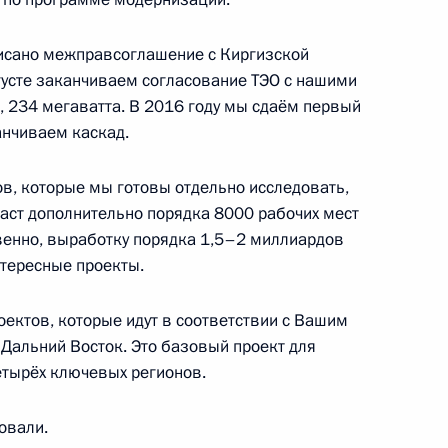
писано межправсоглашение с Киргизской
густе заканчиваем согласование ТЭО с нашими
ных православных церквей
15
7м
, 234 мегаватта. В 2016 году мы сдаём первый
анчиваем каскад.
ов, которые мы готовы отдельно исследовать,
 даст дополнительно порядка 8000 рабочих мест
твенно, выработку порядка 1,5–2 миллиардов
ного банка Эльвирой
2
нтересные проекты.
ть, Ново-Огарёво
оектов, которые идут в соответствии с Вашим
 Дальний Восток. Это базовый проект для
етырёх ключевых регионов.
идента в Северо-Кавказском
3
овали.
 Хлопониным