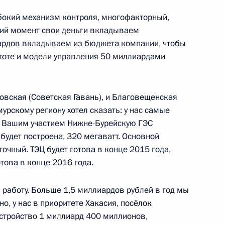
убокий механизм контроля, многофакторный,
шний момент свои деньги вкладываем
иардов вкладываем из бюджета компании, чтобы
стоте и модели управления 50 миллиардами
ие Руси»
1
11м
ровская (Советская Гавань), и Благовещенская
урскому региону хотел сказать: у нас самые
с Вашим участием Нижне-Бурейскую ГЭС
 будет построена, 320 мегаватт. Основной
роны Сергеем Шойгу
3
очный. ТЭЦ будет готова в конце 2015 года,
ть, Ново-Огарёво
отова в конце 2016 года.
работу. Больше 1,5 миллиардов рублей в год мы
, у нас в приоритете Хакасия, посёлок
Федеральной налоговой
3
устройство 1 миллиард 400 миллионов,