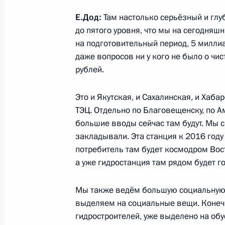
24 июля 2013 года, 12:30
Москва, Кремль
Е.Дод:
Там настолько серьёзный и гл
до пятого уровня, что мы на сегодня
на подготовительный период, 5 милл
даже вопросов ни у кого не было о чи
23 июля 2013 года, вторник
рублей.
Интервью к фильму «Второе крещен
Это и Якутская, и Сахалинская, и Хаба
23 июля 2013 года, 18:00
ТЭЦ. Отдельно по Благовещенску, по Ам
большие вводы сейчас там будут. Мы 
закладывали. Эта станция к 2016 году
Рабочая встреча с Министром обо
потребитель там будет космодром Вост
23 июля 2013 года, 17:00
Московская облас
а уже гидростанция там рядом будет г
Мы также ведём большую социальную 
выделяем на социальные вещи. Конечно
Рабочая встреча с руководителем 
гидростроителей, уже выделено на об
службы Михаилом Мишустиным