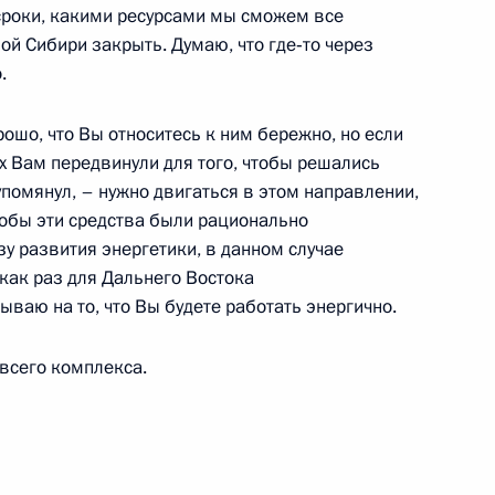
 сроки, какими ресурсами мы сможем все
й Сибири закрыть. Думаю, что где‑то через
.
точного и Центрального
15
10м
рошо, что Вы относитесь к ним бережно, но если
х Вам передвинули для того, чтобы решались
Цугол
 упомянул, – нужно двигаться в этом направлении,
чтобы эти средства были рационально
зу развития энергетики, в данном случае
 как раз для Дальнего Востока
ываю на то, что Вы будете работать энергично.
ской ситуации
5
6м
 всего комплекса.
нии о комплексном
4
12м