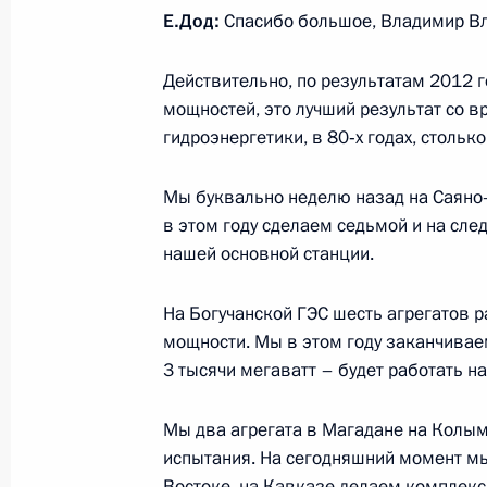
Е.Дод:
Спасибо большое, Владимир Вл
Начало встречи с Президентом Ук
Действительно, по результатам 2012 г
27 июля 2013 года, 14:20
Киев
мощностей, это лучший результат со 
гидроэнергетики, в 80‑х годах, стольк
26 июля 2013 года, пятница
Мы буквально неделю назад на Саяно-
в этом году сделаем седьмой и на сл
Совещание по вопросам модерниз
нашей основной станции.
железнодорожной магистрали
26 июля 2013 года, 16:00
Московская облас
На Богучанской ГЭС шесть агрегатов р
мощности. Мы в этом году заканчиваем
3 тысячи мегаватт – будет работать н
25 июля 2013 года, четверг
Мы два агрегата в Магадане на Колым
Встреча с Махмутом Гареевым
испытания. На сегодняшний момент м
25 июля 2013 года, 20:15
Москва, Кремль
Востоке, на Кавказе делаем комплек