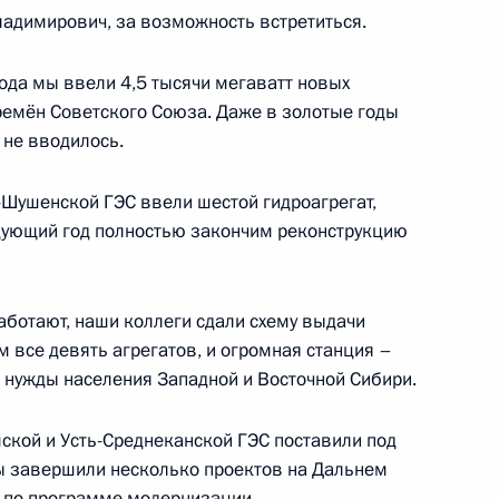
адимирович, за возможность встретиться.
раины Виктором Януковичем
1
ода мы ввели 4,5 тысячи мегаватт новых
времён Советского Союза. Даже в золотые годы
о не вводилось.
Шушенской ГЭС ввели шестой гидроагрегат,
едующий год полностью закончим реконструкцию
ации Транссибирской
6
7м
ть, Ново-Огарёво
аботают, наши коллеги сдали схему выдачи
 все девять агрегатов, и огромная станция –
а нужды населения Западной и Восточной Сибири.
ской и Усть-Среднеканской ГЭС поставили под
2
ы завершили несколько проектов на Дальнем
с по программе модернизации.