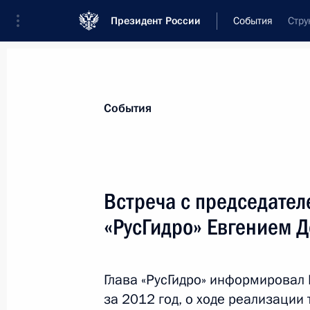
Президент России
События
Стру
Президент
Администрация
Государст
Новости
Стенограммы
Поездки
Те
События
Рубрикация материалов
Все материалы
Встреча с председате
Послания Федеральному Собранию
«РусГидро» Евгением 
Заявления по важнейшим вопросам
Совещания, заседания, рабочие встречи
Глава «РусГидро» информировал 
Речи и обращения
за 2012 год, о ходе реализации