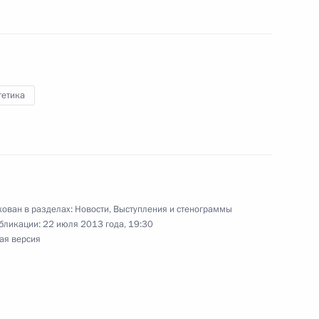
и Сахалинской области
гетика
формой «Орлан»
2
ован в разделах:
Новости
,
Выступления и стенограммы
 «Гогланд-2013»
бликации:
22 июля 2013 года, 19:30
1
34м
ая версия