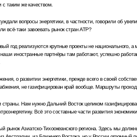
и с таким же качеством.
дали вопросы энергетики, в частности, говорили об увели
ли всё‑таки завоевать рынок стран АТР?
ервый год реализуются крупные проекты не национального, а
 наши иностранные партнёры там работают, успешно работаю
.
ения, о развитии энергетики, прежде всего в своей собстве
снабжения, не газифицирован край вообще. Маршруты проходя
ри страны. Нам нужно Дальний Восток целиком газифицирова
троэнергетику. Всё это составные части развития экономики 
й рынок Азиатско-Тихоокеанского региона. Здесь мы должны
из Австралии, из Ближнего Востока, но у России огромный п