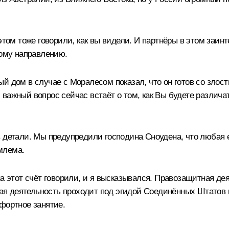
 этом тоже говорили, как вы видели. И партнёры в этом заи
рому направлению.
й дом в случае с Моралесом показал, что он готов со злос
 важный вопрос сейчас встаёт о том, как Вы будете различ
 детали. Мы предупредили господина Сноудена, что любая е
млема.
на этот счёт говорили, и я высказывался. Правозащитная д
такая деятельность проходит под эгидой Соединённых Штато
фортное занятие.