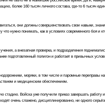
ий не было ни в новейшее российское время, да и, наверно
ацию, более 160 тысяч личного состава, где‑то 6 тысяч ед
вигаться, они должны совершенствовать свои навыки, знан
 что нужно понимать, как в условиях современного боя и кт
учения, а внезапная проверка, и подразделения поднимались
ранее подготовленный полигон и работает в привычных услов
одорожники, моряки, в том числе и паромные переправы на
ьствием и медицинским обеспечением.
ую стадию. Войска уже получили приказ завершать работу и
ходят очень слажено, дисциплинированно, ни одного серьёз