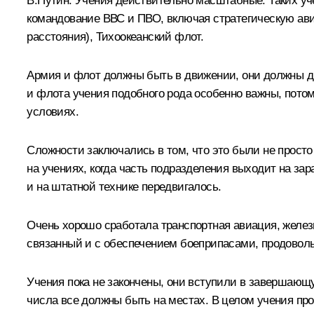
В.Путин:
Учения действительно масштабные. Таких учен
командование ВВС и ПВО, включая стратегическую ави
расстояния), Тихоокеанский флот.
Армия и флот должны быть в движении, они должны д
и флота учения подобного рода особенно важны, потому
условиях.
Сложности заключались в том, что это были не просто 
на учениях, когда часть подразделения выходит на за
и на штатной технике передвигалось.
Очень хорошо сработала транспортная авиация, железн
связанный и с обеспечением боеприпасами, продовол
Учения пока не закончены, они вступили в завершающ
числа все должны быть на местах. В целом учения про