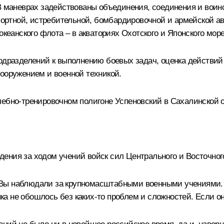
 В маневрах задействованы объединения, соединения и воин
нспортной, истребительной, бомбардировочной и армейской 
океанского флота – в акваториях Охотского и Японского море
одразделений к выполнению боевых задач, оценка действий 
вооружением и военной техникой.
чебно-тренировочном полигоне Успеновский в Сахалинской 
ения за ходом учений войск сил Центрального и Восточного
ы наблюдали за крупномасштабными военными учениями. Р
а не обошлось без каких‑то проблем и сложностей. Если он