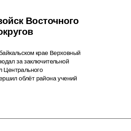
войск Восточного
округов
абайкальском крае Верховный
юдал за заключительной
л Центрального
вершил облёт района учений