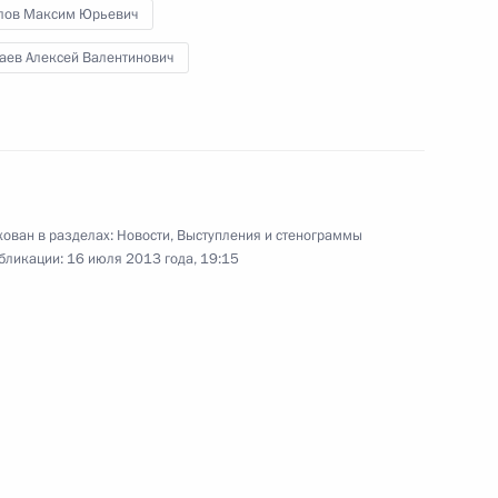
лов Максим Юрьевич
аев Алексей Валентинович
ных православных церквей
15
7м
ован в разделах:
Новости
,
Выступления и стенограммы
бликации:
16 июля 2013 года, 19:15
ного банка Эльвирой
2
ть, Ново-Огарёво
идента в Северо-Кавказском
3
 Хлопониным