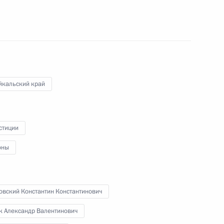
раины Виктором Януковичем
1
йкальский край
ации Транссибирской
6
7м
стиции
ть, Ново-Огарёво
оны
овский Константин Константинович
2
к Александр Валентинович