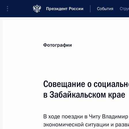
Президент России
События
Стру
Президент
Администрация
Государст
Новости
Стенограммы
Поездки
Те
Фотографии
Рубрикация материалов
Все материалы
Совещание о социальн
Послания Федеральному Собранию
в Забайкальском крае
Заявления по важнейшим вопросам
Совещания, заседания, рабочие встречи
В ходе поездки в Читу Владимир
Речи и обращения
экономической ситуации и разв