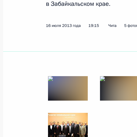
в Забайкальском крае.
Показа
16 июля 2013 года
19:15
Чита
5 фото
27 июля 2013 года, суббота
Конференция «Православно-славян
цивилизационного выбора Украин
27 июля 2013 года, 17:30
Киев
Встреча с членами Священного Си
православной церкви Московского
27 июля 2013 года, 14:40
Киев