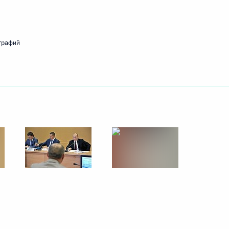
ть следующие материалы
графий
ские ценности – основа
3
13м
ы»
нода Украинской
1
5м
 патриархата