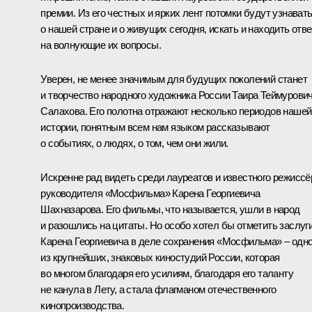
премии. Из его честных и ярких лент потомки будут узнават
о нашей стране и о живущих сегодня, искать и находить отв
на волнующие их вопросы.
Уверен, не менее значимым для будущих поколений станет
и творчество народного художника России Таира Теймурови
Салахова. Его полотна отражают несколько периодов нашей
истории, понятным всем нам языком рассказывают
о событиях, о людях, о том, чем они жили.
Искренне рад видеть среди лауреатов и известного режиссё
руководителя «Мосфильма» Карена Георгиевича
Шахназарова. Его фильмы, что называется, ушли в народ
и разошлись на цитаты. Но особо хотел бы отметить заслуг
Карена Георгиевича в деле сохранения «Мосфильма» – одн
из крупнейших, знаковых киностудий России, которая
во многом благодаря его усилиям, благодаря его таланту
не канула в Лету, а стала флагманом отечественного
кинопроизводства.