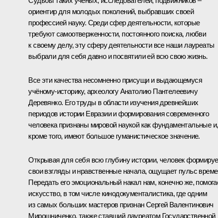
Судьбы таких учёных, исследователей, подвижников –
ориентир для молодых поколений, выбравших своей
профессией науку. Среди сфер деятельности, которые
требуют самоотверженности, постоянного поиска, любви
к своему делу, эту сферу деятельности все наши лауреаты
выбрали для себя давно и посвятили ей всю свою жизнь.
Все эти качества несомненно присущи и выдающемуся
учёному-историку, археологу Анатолию Пантелеевичу
Деревянко. Его труды в области изучения древнейших
периодов истории Евразии и формирования современного
человека признаны мировой наукой как фундаментальные и
кроме того, имеют большое гуманистическое значение.
Открывая для себя всю глубину истории, человек формируе
свои взгляды и нравственные начала, ощущает пульс време
Передать его эмоциональный накал нам, конечно же, помога
искусство, в том числе кинодокументалистика, где одним
из самых больших мастеров признан Сергей Валентинович
Мирошниченко, также ставший лауреатом Государственной