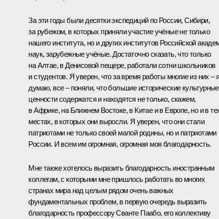
За эти годы были десятки экспедиций по России, Сибири,
за рубежом, в которых приняли участие учёные не только
нашего института, но и других институтов Российской акаде
наук, зарубежные учёные. Достаточно сказать, что только
на Алтае, в Денисовой пещере, работали сотни школьников
и студентов. Я уверен, что за время работы многие из них – 
думаю, все – поняли, что большие исторические культурные
ценности содержатся и находятся не только, скажем,
в Африке, на Ближнем Востоке, в Китае и в Европе, но и в те
местах, в которых они выросли. Я уверен, что они стали
патриотами не только своей малой родины, но и патриотами
России. И всем им огромная, огромная моя благодарность.
Мне также хотелось выразить благодарность иностранным
коллегам, с которыми мне пришлось работать во многих
странах мира над целым рядом очень важных
фундаментальных проблем, в первую очередь выразить
благодарность профессору Сванте Паабо, его коллективу