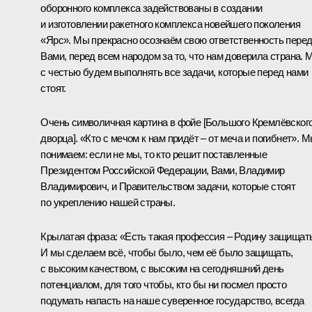
оборонного комплекса задействованы в создании
и изготовлении ракетного комплекса новейшего поколения
«Ярс». Мы прекрасно осознаём свою ответственность пере
Вами, перед всем народом за то, что нам доверила страна. 
с честью будем выполнять все задачи, которые перед нами
стоят.
Очень символичная картина в фойе [Большого Кремлёвског
дворца]. «Кто с мечом к нам придёт – от меча и погибнет». 
понимаем: если не мы, то кто решит поставленные
Президентом Российской Федерации, Вами, Владимир
Владимирович, и Правительством задачи, которые стоят
по укреплению нашей страны.
Крылатая фраза: «Есть такая профессия – Родину защищат
И мы сделаем всё, чтобы было, чем её было защищать,
с высоким качеством, с высоким на сегодняшний день
потенциалом, для того чтобы, кто бы ни посмел просто
подумать напасть на наше суверенное государство, всегда