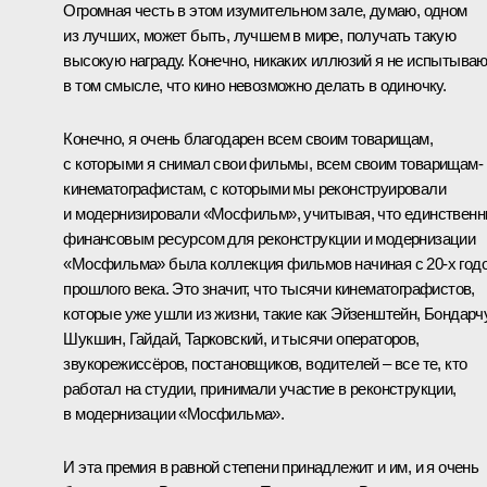
Огромная честь в этом изумительном зале, думаю, одном
из лучших, может быть, лучшем в мире, получать такую
высокую награду. Конечно, никаких иллюзий я не испытыва
в том смысле, что кино невозможно делать в одиночку.
Конечно, я очень благодарен всем своим товарищам,
с которыми я снимал свои фильмы, всем своим товарищам-
кинематографистам, с которыми мы реконструировали
и модернизировали «Мосфильм», учитывая, что единствен
финансовым ресурсом для реконструкции и модернизации
«Мосфильма» была коллекция фильмов начиная с 20-х год
прошлого века. Это значит, что тысячи кинематографистов,
которые уже ушли из жизни, такие как Эйзенштейн, Бондарч
Шукшин, Гайдай, Тарковский, и тысячи операторов,
звукорежиссёров, постановщиков, водителей – все те, кто
работал на студии, принимали участие в реконструкции,
в модернизации «Мосфильма».
И эта премия в равной степени принадлежит и им, и я очень