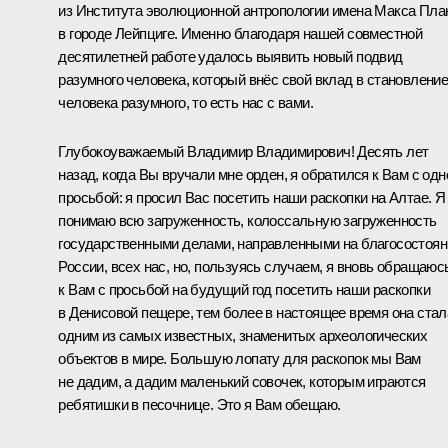
из Института эволюционной антропологии имена Макса Пла
в городе Лейпциге. Именно благодаря нашей совместной
десятилетней работе удалось выявить новый подвид
разумного человека, который внёс свой вклад в становлени
человека разумного, то есть нас с вами.
Глубокоуважаемый Владимир Владимирович! Десять лет
назад, когда Вы вручали мне орден, я обратился к Вам с одн
просьбой: я просил Вас посетить наши раскопки на Алтае. Я
понимаю всю загруженность, колоссальную загруженность
государственными делами, направленными на благосостоян
России, всех нас, но, пользуясь случаем, я вновь обращаюс
к Вам с просьбой на будущий год посетить наши раскопки
в Денисовой пещере, тем более в настоящее время она стал
одним из самых известных, знаменитых археологических
объектов в мире. Большую лопату для раскопок мы Вам
не дадим, а дадим маленький совочек, которым играются
ребятишки в песочнице. Это я Вам обещаю.