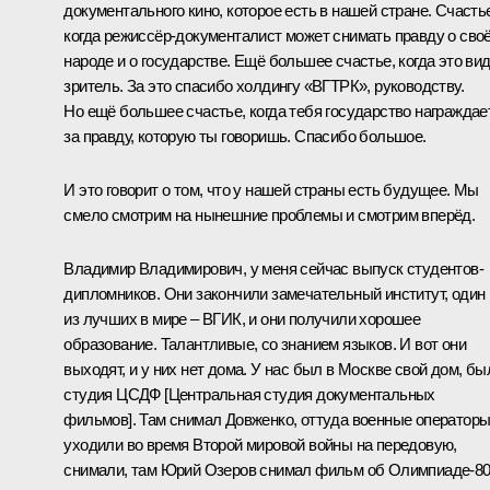
документального кино, которое есть в нашей стране. Счасть
когда режиссёр-документалист может снимать правду о сво
народе и о государстве. Ещё большее счастье, когда это ви
зритель. За это спасибо холдингу «ВГТРК», руководству.
Но ещё большее счастье, когда тебя государство награждае
за правду, которую ты говоришь. Спасибо большое.
И это говорит о том, что у нашей страны есть будущее. Мы
смело смотрим на нынешние проблемы и смотрим вперёд.
Владимир Владимирович, у меня сейчас выпуск студентов-
дипломников. Они закончили замечательный институт, один
из лучших в мире – ВГИК, и они получили хорошее
образование. Талантливые, со знанием языков. И вот они
выходят, и у них нет дома. У нас был в Москве свой дом, бы
студия ЦСДФ [Центральная студия документальных
фильмов]. Там снимал Довженко, оттуда военные оператор
уходили во время Второй мировой войны на передовую,
снимали, там Юрий Озеров снимал фильм об Олимпиаде-80