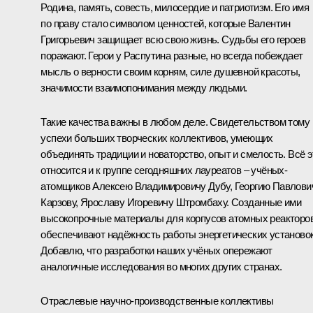
Родина, память, совесть, милосердие и патриотизм. Его имя
по праву стало символом ценностей, которые Валентин
Григорьевич защищает всю свою жизнь. Судьбы его героев
поражают. Герои у Распутина разные, но всегда побеждает
мысль о верности своим корням, силе душевной красоты,
значимости взаимопонимания между людьми.
Такие качества важны в любом деле. Свидетельством тому
успехи больших творческих коллективов, умеющих
объединять традиции и новаторство, опыт и смелость. Всё э
относится и к группе сегодняшних лауреатов – учёных-
атомщиков Алексею Владимировичу Дубу, Георгию Павлови
Карзову, Ярославу Игоревичу Штромбаху. Созданные ими
высокопрочные материалы для корпусов атомных реакторо
обеспечивают надёжность работы энергетических установок
Добавлю, что разработки наших учёных опережают
аналогичные исследования во многих других странах.
Отраслевые научно-производственные коллективы