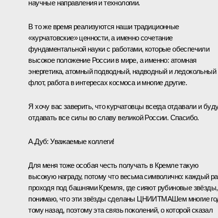
научные направления и технологии.
В то же время реализуются наши традиционные
«курчатовские» ценности, а именно сочетание
фундаментальной науки с работами, которые обеспечили
высокое положение России в мире, а именно: атомная
энергетика, атомный подводный, надводный и ледокольный
флот, работа в интересах космоса и многие другие.
Я хочу вас заверить, что курчатовцы всегда отдавали и буд
отдавать все силы во славу великой России. Спасибо.
А.Дуб:
Уважаемые коллеги!
Для меня тоже особая честь получать в Кремле такую
высокую награду, потому что весьма символично: каждый ра
проходя под башнями Кремля, где сияют рубиновые звёзды,
понимаю, что эти звёзды сделаны ЦНИИТМАШем многие г
тому назад, поэтому эта связь поколений, о которой сказал