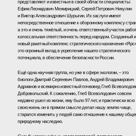
представляют и известные в своей области специалисты:
Ефим Леонидович Межирицкий, Сергей Петрович Никулин
и Виктор Александрович Шурыгин. Их заслуги имеют
непосредственное отношение к оборонному комплексу стра
а это и очень тяжёлый, и очень ответственный участок рабо
колоссальная ответственность перед народом. Созданный 
новый ракетный комплекс стратегического назначения «Ярс»
это огромный вклад в укрепление нашего стратегического
потенциала, в обеспечение безопасности России.
Ещё одна научная группа, но уже в сфере экологии, – это
биологи Дмитрий Сергеевич Павлов, Андрей Владимирович
Адрианов и всемирно известный почвовед Глеб Всеволодов
Добровольский. К сожалению, Глеб Всеволодович совсем
недавно ушел из жизни, ему было 97 лет, и практически всю
свою жизнь он в прямом смысле делал нашу землю чище,
старался изменить у людей само отношение к нашему общ
природному наследию.