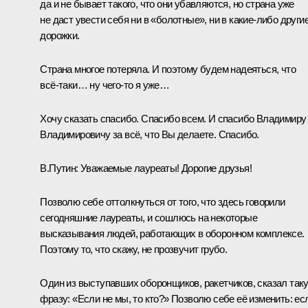
да и не бывает такого, что они убавляются, но страна уже
не даст увести себя ни в «болотные», ни в какие‑либо други
дорожки.
Страна многое потеряла. И поэтому будем надеяться, что
всё‑таки… ну чего‑то я уже…
Хочу сказать спасибо. Спасибо всем. И спасибо Владимиру
Владимировичу за всё, что Вы делаете. Спасибо.
В.Путин:
Уважаемые лауреаты! Дорогие друзья!
Позволю себе оттолкнуться от того, что здесь говорили
сегодняшние лауреаты, и сошлюсь на некоторые
высказывания людей, работающих в оборонном комплексе.
Поэтому то, что скажу, не прозвучит грубо.
Один из выступавших оборонщиков, ракетчиков, сказал так
фразу: «Если не мы, то кто?» Позволю себе её изменить: ес