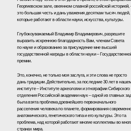
Георгиевском зале, овеянном славной российской историей, 
это большая честь и дань уважения десяткам тысяч людей,
которые работают в области науки, искусства, культуры.
Глубокоуважаемый Владимир Владимирович, разрешите
выразить искреннюю благодарность Вам, членам Совета
по науке и образованию за присуждение мне высшей
государственной награды в области науки – Государственно
премии.
Это, конечно, не только моя заслуга, и эти слова не просто
дань традиции. Действительно, за последние 30 лет в наше
институте – Институте археологии и этнографии Сибирского
отделения Российской академии наук – одной из главных за
была взята проблема древнейшего первоначального
расселения человека по планете, формирования современн
анатомического, генетического типа и его культуры. Это та
проблема, над которой работают многие коллективы во мног
странах мира.