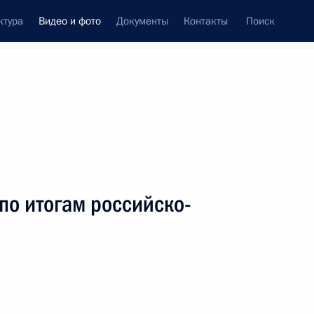
ктура
Видео и фото
Документы
Контакты
Поиск
си
ия, встречи
Встречи со СМИ
июнь, 2013
ть следующие материалы
по итогам российско-
Международная
конференция
правоохранительных