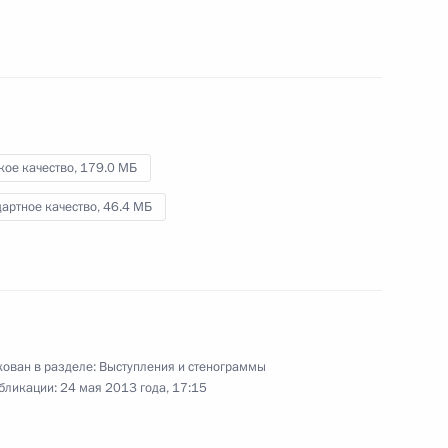
высокоскоростного
транспорта
27 мая 2013 года
Видео, 9 мин.
кое качество,
179.0 МБ
артное качество,
46.4 МБ
ован в разделе:
Выступления и стенограммы
бликации:
24 мая 2013 года, 17:15
Заявления для прессы