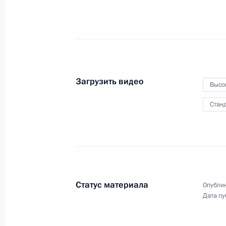
Международного
олимпийского комитета
30 мая 2013 года
Видео, 3 мин.
Загрузить видео
Высо
Станд
Статус материала
Опублик
Дата пу
Совещание по вопросам