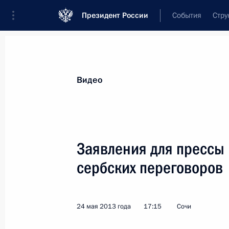
Президент России
События
Стру
Видеозаписи
Фотографии
Аудиозапи
Все материалы
Выступления
Совещан
Видео
Показа
Заявления для прессы 
сербских переговоров
Президенту представлены
планы работы министерств
24 мая 2013 года
17:15
Сочи
по исполнению майских