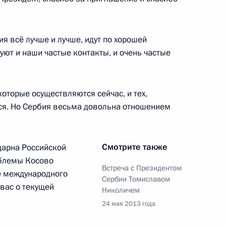
иктором Януковичем
1
я всё лучше и лучше, идут по хорошей
ют и наши частые контакты, и очень частые
отечественной
которые осуществляются сейчас, и тех,
9
9м
ся. Но Сербия весьма довольна отношением
Смотрите также
дарна Российской
облемы Косово
Встреча с Президентом
оссийско-сербских
1
9м
не международного
Сербии Томиславом
вас о текущей
Николичем
24 мая 2013 года