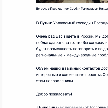
27 мая 2013 года, 20:45
Сочи
Встреча с Президентом Сербии Томиславом Никол
В.Путин:
Уважаемый господин Президе
Совещание о перспективах развити
транспорта
Очень рад Вас видеть в России. Мы до
поблагодарить за то, что Вы согласили
27 мая 2013 года, 19:00
Сочи
будет возможность поговорить и по д
региональные и международные проб
Встреча с Патриархом Московским 
Объём наших взаимных контактов дост
и Патриархом Иерусалимским Феоф
интересные и совместные проекты. Оч
27 мая 2013 года, 17:15
Сочи
этим направлениям.
Добро пожаловать!
26 мая 2013 года, воскресенье
Т.Николич
(как переведено)
:
Господин 