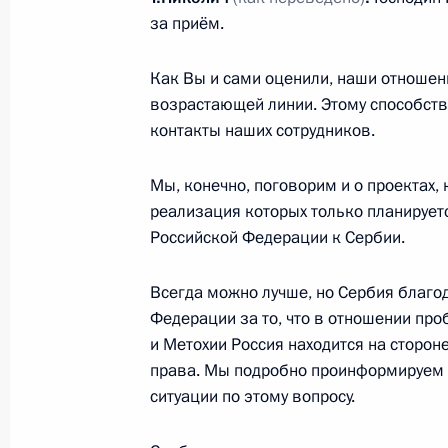
Встреча с Президентом Украины В
за приём.
26 мая 2013 года, 16:30
Сочи
Как Вы и сами оценили, наши отношени
возрастающей линии. Этому способству
контакты наших сотрудников.
24 мая 2013 года, пятница
Совещание по вопросам развития 
Мы, конечно, поговорим и о проектах, 
реализация которых только планирует
кинематографии
Российской Федерации к Сербии.
24 мая 2013 года, 21:50
Сочи
Всегда можно лучше, но Сербия благо
Федерации за то, что в отношении пр
Заявления для прессы по итогам р
и Метохии Россия находится на сторо
переговоров
права. Мы подробно проинформируем 
ситуации по этому вопросу.
24 мая 2013 года, 17:15
Сочи