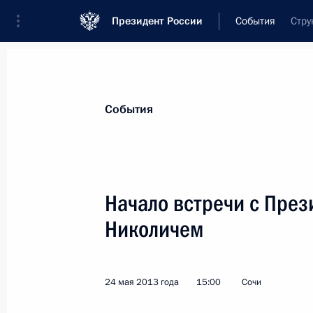
Президент России
События
Стру
Президент
Администрация
Государст
Новости
Стенограммы
Поездки
Те
События
Рубрикация материалов
Все материалы
Начало встречи с Пре
Послания Федеральному Собранию
Николичем
Заявления по важнейшим вопросам
Совещания, заседания, рабочие встречи
24 мая 2013 года
15:00
Сочи
Речи и обращения