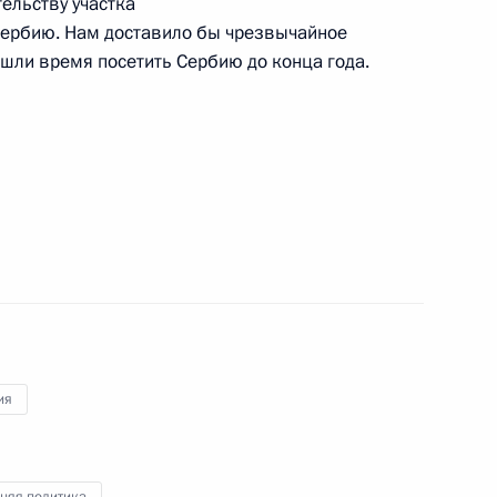
тельству участка
Сербию. Нам доставило бы чрезвычайное
рбии Томиславом Николичем
1
ашли время посетить Сербию до конца года.
я «Россия-Агро»
6
мателями
:
17
ия
няя политика