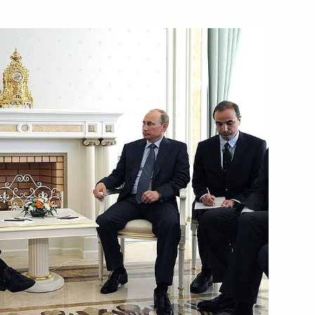
ть следующие материалы
ана Эмомали Рахмоном
3
Алмазбеком Атамбаевым
9
ии Петром Нечасом
1