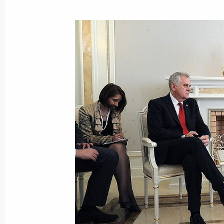
Показа
Встреча с Президентом Таджикист
28 мая 2013 года, 14:15
Киргизия
Встреча с Президентом Киргизии 
28 мая 2013 года, 13:00
Киргизия
27 мая 2013 года, понедельник
Встреча с Премьер-министром Чех