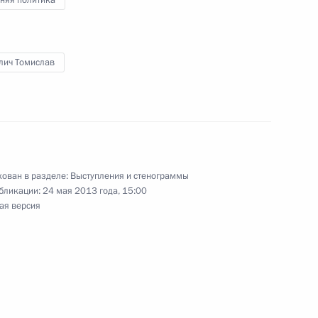
спублики Башкортостан
1
лич Томислав
телем правления Банка ВТБ
1
ован в разделе:
Выступления и стенограммы
бликации:
24 мая 2013 года, 15:00
ая версия
ерального университета
6
3м