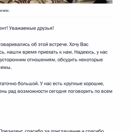
ичем.
нт! Уважаемые друзья!
я высокоскоростного
9
9м
говаривались об этой встрече. Хочу Вас
сь, нашли время приехать к нам. Надеюсь, у нас
вусторонним отношениям, обсудить некоторые
лемы.
и всея Руси Кириллом
1
аточно большой. У нас есть крупные хорошие,
илом III
ень рад возможности сегодня поговорить по всем
Президент, спасибо за приглашение и спасибо