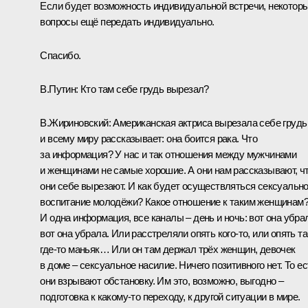
Если будет возможность индивидуальной встречи, некотор
вопросы ещё передать индивидуально.
Спасибо.
В.Путин:
Кто там себе грудь вырезал?
В.Жириновский:
Американская актриса вырезала себе грудь
и всему миру рассказывает: она боится рака. Что
за информация? У нас и так отношения между мужчинами
и женщинами не самые хорошие. А они нам рассказывают, ч
они себе вырезают. И как будет осуществляться сексуальн
воспитание молодёжи? Какое отношение к таким женщинам
И одна информация, все каналы – день и ночь: вот она убра
вот она убрала. Или расстреляли опять кого‑то, или опять т
где‑то маньяк… Или он там держал трёх женщин, девочек
в доме – сексуальное насилие. Ничего позитивного нет. То ес
они взрывают обстановку. Им это, возможно, выгодно –
подготовка к какому‑то переходу, к другой ситуации в мире.