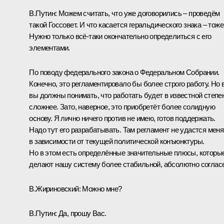
В.Путин:
Можем считать, что уже договорились – проведём
такой Госсовет. И что касается геральдического знака – тоже
Нужно только всё‑таки окончательно определиться с его
элементами.
По поводу федерального закона о Федеральном Собрании.
Конечно, это регламентировало бы более строго работу. Но 
вы должны понимать, что работать будет в известной степе
сложнее. Зато, наверное, это приобретёт более солидную
основу. Я лично ничего против не имею, готов поддержать.
Надо тут его разрабатывать.
Там регламент не удастся меня
в зависимости от текущей политической конъюнктуры.
Но в этом есть определённые значительные плюсы, которы
делают нашу систему более стабильной, абсолютно соглас
В.Жириновский
:
Можно мне?
В.Путин:
Да, прошу Вас.