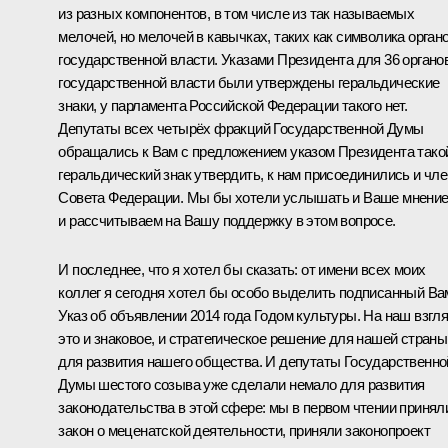
из разных компонентов, в том числе из так называемых
мелочей, но мелочей в кавычках, таких как символика орган
государственной власти. Указами Президента для 36 органо
государственной власти были утверждены геральдические
знаки, у парламента Российской Федерации такого нет.
Депутаты всех четырёх фракций Государственной Думы
обращались к Вам с предложением указом Президента тако
геральдический знак утвердить, к нам присоединились и чл
Совета Федерации. Мы бы хотели услышать и Ваше мнени
и рассчитываем на Вашу поддержку в этом вопросе.
И последнее, что я хотел бы сказать: от имени всех моих
коллег я сегодня хотел бы особо выделить подписанный Ва
Указ об объявлении 2014 года Годом культуры. На наш взгля
это и знаковое, и стратегическое решение для нашей страны
для развития нашего общества. И депутаты Государственно
Думы шестого созыва уже сделали немало для развития
законодательства в этой сфере: мы в первом чтении принял
закон о меценатской деятельности, приняли законопроект