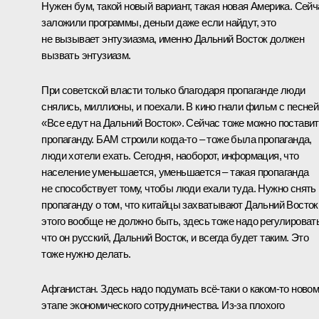
Нужен бум, такой новый вариант, такая новая Америка. Сейч
заложили программы, деньги даже если найдут, это
не вызывает энтузиазма, именно Дальний Восток должен
вызвать энтузиазм.
При советской власти только благодаря пропаганде люди
снялись, миллионы, и поехали. В кино гнали фильм с песней
«Все едут на Дальний Восток». Сейчас тоже можно постави
пропаганду. БАМ строили когда‑то – тоже была пропаганда,
люди хотели ехать. Сегодня, наоборот, информация, что
население уменьшается, уменьшается – такая пропаганда
не способствует тому, чтобы люди ехали туда. Нужно снять
пропаганду о том, что китайцы захватывают Дальний Восток
этого вообще не должно быть, здесь тоже надо регулировать
что он русский, Дальний Восток, и всегда будет таким. Это
тоже нужно делать.
Афганистан. Здесь надо подумать всё‑таки о каком‑то ново
этапе экономического сотрудничества. Из‑за плохого