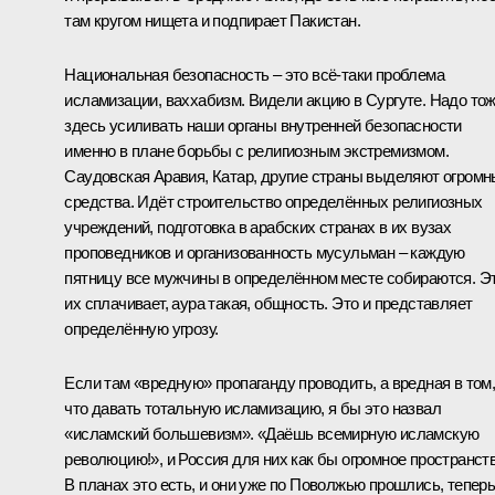
там кругом нищета и подпирает Пакистан.
Национальная безопасность – это всё‑таки проблема
исламизации, ваххабизм. Видели акцию в Сургуте. Надо то
здесь усиливать наши органы внутренней безопасности
именно в плане борьбы с религиозным экстремизмом.
Саудовская Аравия, Катар, другие страны выделяют огром
средства. Идёт строительство определённых религиозных
учреждений, подготовка в арабских странах в их вузах
проповедников и организованность мусульман – каждую
пятницу все мужчины в определённом месте собираются. Э
их сплачивает, аура такая, общность. Это и представляет
определённую угрозу.
Если там «вредную» пропаганду проводить, а вредная в том
что давать тотальную исламизацию, я бы это назвал
«исламский большевизм». «Даёшь всемирную исламскую
революцию!», и Россия для них как бы огромное пространств
В планах это есть, и они уже по Поволжью прошлись, тепер