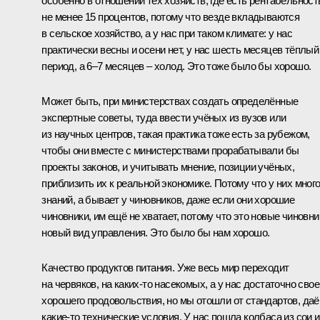
особенно в отношении тех хозяйств, где есть рентабельност
не менее 15 процентов, потому что везде вкладываются
в сельское хозяйство, а у нас при таком климате: у нас
практически весны и осени нет, у нас шесть месяцев тёплый
период, а 6–7 месяцев – холод. Это тоже было бы хорошо.
Может быть, при министерствах создать определённые
экспертные советы, туда ввести учёных из вузов или
из научных центров, такая практика тоже есть за рубежом,
чтобы они вместе с министерствами прорабатывали бы
проекты законов, и учитывать мнение, позиции учёных,
приблизить их к реальной экономике. Потому что у них мног
знаний, а бывает у чиновников, даже если они хорошие
чиновники, им ещё не хватает, потому что это новые чиновни
новый вид управления. Это было бы нам хорошо.
Качество продуктов питания. Уже весь мир переходит
на червяков, на каких‑то насекомых, а у нас достаточно свое
хорошего продовольствия, но мы отошли от стандартов, да
какие‑то технические условия. У нас пошла колбаса из сои 