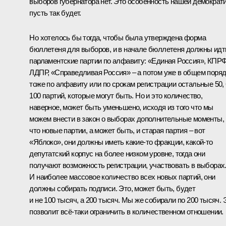
выборов губернатора нет. Это особенность нашей демократи
пусть так будет.
Но хотелось бы тогда, чтобы была утверждена форма
бюллетеня для выборов, и в начале бюллетеня должны идт
парламентские партии по алфавиту: «Единая Россия», КПРФ
ЛДПР, «Справедливая Россия» – а потом уже в общем поря
тоже по алфавиту или по срокам регистрации остальные 50, 
100 партий, которые могут быть. Но и это количество,
наверное, может быть уменьшено, исходя из того что мы
можем внести в закон о выборах дополнительные моменты,
что новые партии, а может быть, и старая партия – вот
«Яблоко», они должны иметь какие‑то фракции, какой‑то
депутатский корпус на более низком уровне, тогда они
получают возможность регистрации, участвовать в выборах
И наиболее массовое количество всех новых партий, они
должны собирать подписи. Это, может быть, будет
и не 100 тысяч, а 200 тысяч. Мы же собирали по 200 тысяч. 
позволит всё‑таки ограничить в количественном отношении.