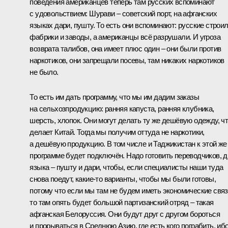
поведения американцев теперь там русских вспоминают
с удовольствием: Шурави – советский порт, на афганских
языках дари, пушту. То есть они вспоминают: русские строи
фабрики и заводы, а американцы всё разрушали. И угроза
возврата талибов, она имеет плюс один – они были против
наркотиков, они запрещали посевы, там никаких наркотиков
не было.
То есть им дать программу, что мы им дадим заказы
на сельхозпродукцию: ранняя капуста, ранняя клубника,
шерсть, хлопок. Они могут делать ту же дешёвую одежду, ч
делает Китай. Тогда мы получим оттуда не наркотики,
а дешёвую продукцию. В том числе и Таджикистан к этой же
программе будет подключён. Надо готовить переводчиков, д
языка – пушту и дари, чтобы, если специалисты наши туда
снова поедут, какие‑то варианты, чтобы мы были готовы,
потому что если мы там не будем иметь экономические связ
то там опять будет большой партизанский отряд – такая
афганская Белоруссия. Они будут друг с другом бороться
и прорываться в Среднюю Азию, где есть кого пограбить, иб