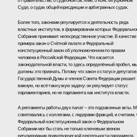
о Правительстве, о судебной системе, о Конституционном
Суде, о судах общей юрисдикции и арбитражных судах.
Более того, законами регулируется и деятельность ряда
властных институтов, в формировании которых Федерально
Собрание принимает непосредственное участие. В качестве
примера закон о Счётной палате и Федеральный
конституционный закон об уполномоченном по правам
человека в Российской Федерации. Что касается
законодательной власти, то здесь определённый пробел, м
должны это признать. Потому что закон о статусе депутатов
Государственной Думы и членов Совета Федерации решает
важную, но всё‑таки узкую задачу: он регулирует статус
парламентариев, но не парламента как института власти.
А регламенты работы двух палат – это подзаконные акты. 
советовались с коллегами, с лидерами фракций, и считаем, 
Федеральный конституционный закон о Федеральном
Собрании мог бы стать не только ключевым звеном
регулирования правотворческой деятельности парламента,