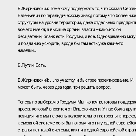
В.Жириновский:
Тоже хочу поддержать то, что сказал Серге
Евгеньевич по геральдическому знаку, потому что более низ
структуры на уровне территорий, даже отдельных предприя
всё это имеют, а высшие органы власти – какой‑то он
бесцветный, бланк есть Госдумы, и всё. Одновременно могу
и по зданию ускорить, вроде бы там есть уже какие‑то
намётки…
В.Путин:
Есть.
В.Жириновский:
…по участку, и быстрее проектирование. И,
может быть, через два года, три решить вопрос.
Теперь по выборам в Госдуму. Мы, конечно, готовы поддерж
проект, который вносится от Вашего имени. У нас была друг
позиция, что мы не очень положительно настроены к перехо
к смежной системе хотя бы потому, что ни у одной европейс
страны нет такой системы, как ни в одной европейской стра