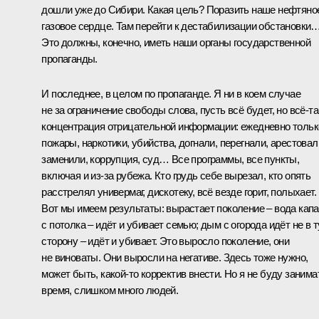
дошли уже до Сибири. Какая цель? Поразить наше нефтяно
газовое сердце. Там перейти к дестабилизации обстановки
Это должны, конечно, иметь наши органы государственной
пропаганды.
И последнее, в целом по пропаганде. Я ни в коем случае
не за ограничение свободы слова, пусть всё будет, но всё‑та
концентрация отрицательной информации: ежедневно тольк
пожары, наркотики, убийства, догнали, перегнали, арестовал
заменили, коррупция, суд… Все программы, все пункты,
включая и из‑за рубежа. Кто грудь себе вырезал, кто опять
расстрелял универмаг, дискотеку, всё везде горит, полыхает.
Вот мы имеем результаты: вырастает поколение – вода капа
с потолка – идёт и убивает семью; дым с огорода идёт не в т
сторону – идёт и убивает. Это выросло поколение, они
не виноваты. Они выросли на негативе. Здесь тоже нужно,
может быть, какой‑то корректив внести. Но я не буду занима
время, слишком много людей.