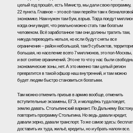
целый год прошёл, есть Министр, мы дали свою программу,
22 пункта. Главное – это всё‑таки перейти там к безналогово
экономике. Нам нужен там бум, взрыв. Тогда поедут миллио
когда они увидят, что реально можно стать там богатым
человеком. Всё заработанное там они должны тратить там,
никуда переводить нельзя, но если будут сняты все
ограничения – район небольшой, там 9 субъектов, территори
большая, но население всего 7 миллионов, это пол‑Москвы,
и вот снятие ограничений. Это не то что у нас были свободн
экономические зоны, нет. А это именно там целый регион
превратится в такой офшор наш внутренний, и там можно
будет людям быстро становиться богатыми.
Там можно отменить призыв в армию вообще, отменить
вступительные экзамены, ЕГЭ, и молодёжь туда поедет,
землю давать. Столыпинский вариант. По Дальнему Восток
повторить программу Столыпина. Но ведь давали кредит,
давали зерно, давали транспорт. То же самое здесь: беспла
доставить их туда, жильё, кредиты, но и убрать налоги все.