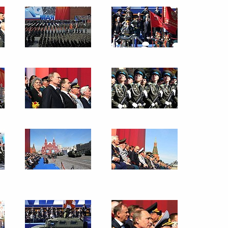
10 мая 2013 года
18 фото
Владимир Путин возложил
венок к Могиле
Неизвестного Солдата