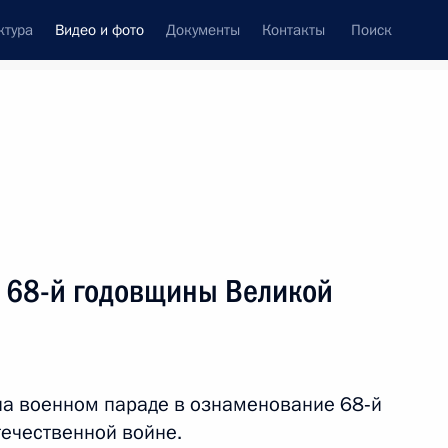
ктура
Видео и фото
Документы
Контакты
Поиск
си
встречи
Церемонии
май, 2013
ть следующие материалы
ь 68-й годовщины Великой
Совещание о перспективах
развития Объединённой
на военном параде в ознаменование 68‑й
судостроительной
ечественной войне.
корпорации