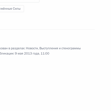
ужённые Силы
29 апреля 2013 года
12 фото
ован в разделах:
Новости
,
Выступления и стенограммы
бликации:
9 мая 2013 года, 11:00
Российско-египетские
переговоры