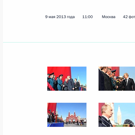
23 мая 2013 года
23 фото
9 мая 2013 года
11:00
Москва
42 фо
Всероссийский фестиваль
по хоккею среди
любительских команд