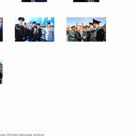
5 мая 2013 года
10 фото
Российско-японские
переговоры
кая Отечественная война