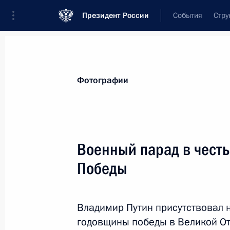
Президент России
События
Стру
Видеозаписи
Фотографии
Аудиозапи
Все материалы
Поездки
Совещания, 
Фотографии
Показа
Военный парад в чест
Победы
Рабочая поездка в Воронеж
Владимир Путин присутствовал 
годовщины победы в Великой От