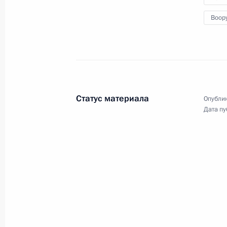
Воор
30 апреля − 2 мая 2013 года
65 фото
Статус материала
Опублик
Дата пу
Прямая линия с Владимиром
Путиным