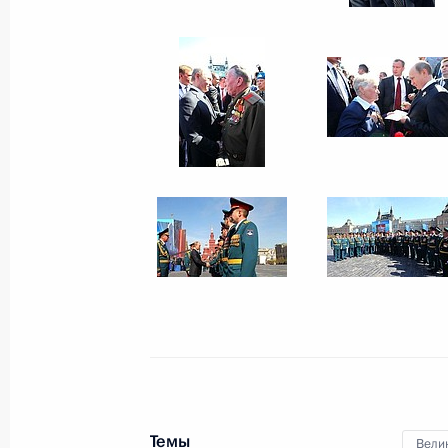
2012 года
7 мая 2013 года
22 фото
Поездка в Ленинградскую
область
Темы
Вели