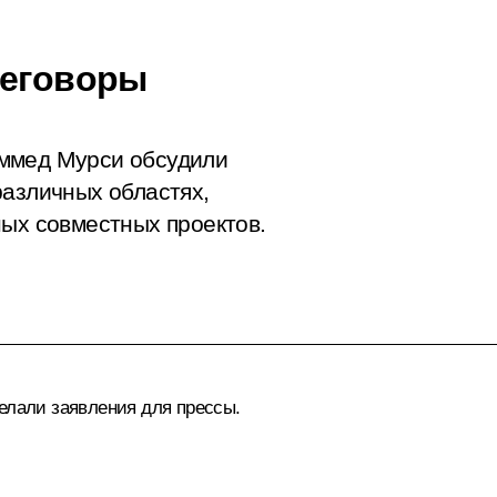
реговоры
аммед Мурси обсудили
различных областях,
ных совместных проектов.
елали заявления для прессы.