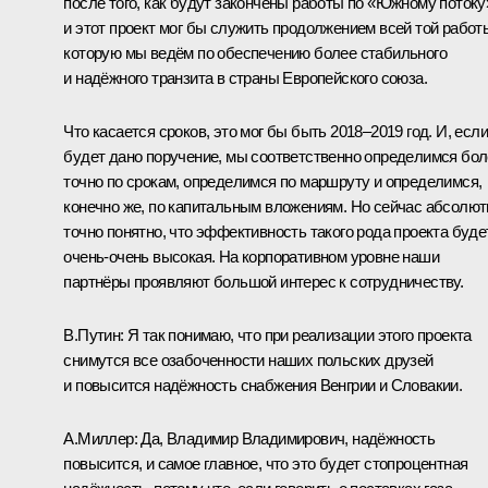
после того, как будут закончены работы по «Южному потоку
и этот проект мог бы служить продолжением всей той работ
которую мы ведём по обеспечению более стабильного
и надёжного транзита в страны Европейского союза.
Что касается сроков, это мог бы быть 2018–2019 год. И, если
будет дано поручение, мы соответственно определимся бо
точно по срокам, определимся по маршруту и определимся,
конечно же, по капитальным вложениям. Но сейчас абсолют
точно понятно, что эффективность такого рода проекта буде
очень-очень высокая. На корпоративном уровне наши
партнёры проявляют большой интерес к сотрудничеству.
В.Путин:
Я так понимаю, что при реализации этого проекта
снимутся все озабоченности наших польских друзей
и повысится надёжность снабжения Венгрии и Словакии.
А.Миллер:
Да, Владимир Владимирович, надёжность
повысится, и самое главное, что это будет стопроцентная