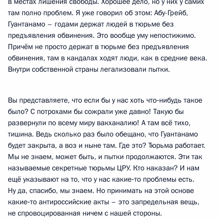
в местах лишения свободы. Хорошее дело, но у них у самих
там полно проблем. Я уже говорил об этом: Абу-Грейб,
Гуантанамо – годами держат людей в тюрьме без
предъявления обвинения. Это вообще уму непостижимо.
Причём не просто держат в тюрьме без предъявления
обвинения, там в кандалах ходят люди, как в средние века.
Внутри собственной страны легализовали пытки.
Вы представляете, что если бы у нас хоть что‑нибудь такое
было? С потрохами бы сожрали уже давно! Такую бы
развернули по всему миру вакханалию! А там всё тихо,
тишина. Ведь сколько раз было обещано, что Гуантанамо
будет закрыта, а воз и ныне там. Где это? Тюрьма работает.
Мы не знаем, может быть, и пытки продолжаются. Эти так
называемые секретные тюрьмы ЦРУ. Кто наказан? И нам
ещё указывают на то, что у нас какие‑то проблемы есть.
Ну да, спасибо, мы знаем. Но принимать на этой основе
какие‑то антироссийские акты – это запредельная вещь,
не спровоцированная ничем с нашей стороны.