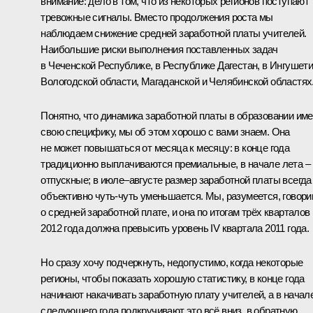
внимание: дело в том, что из некоторых регионов поступают
тревожные сигналы. Вместо продолжения роста мы
наблюдаем снижение средней заработной платы учителей.
Наибольшие риски выполнения поставленных задач
в Чеченской Республике, в Республике Дагестан, в Ингушети
Вологодской области, Магаданской и Челябинской областях
Понятно, что динамика заработной платы в образовании име
свою специфику, мы об этом хорошо с вами знаем. Она
не может повышаться от месяца к месяцу: в конце года
традиционно выплачиваются премиальные, в начале лета –
отпускные; в июле–августе размер заработной платы всегда
объективно чуть-чуть уменьшается. Мы, разумеется, говор
о средней заработной плате, и она по итогам трёх кварталов
2012 года должна превысить уровень IV квартала 2011 года.
Но сразу хочу подчеркнуть, недопустимо, когда некоторые
регионы, чтобы показать хорошую статистику, в конце года
начинают накачивать заработную плату учителей, а в начал
следующего года подкручивают это всё вниз, в обратную