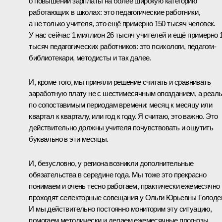
о повышении зарплаты на более широкую категорию
работающих в школах: это педагогические работники,
а не только учителя, это ещё примерно 150 тысяч человек.
У нас сейчас 1 миллион 26 тысяч учителей и ещё примерно 
тысяч педагогических работников: это психологи, педагоги-
библиотекари, методисты и так далее.
И, кроме того, мы приняли решение считать и сравнивать
заработную плату не с шестимесячным опозданием, а реал
по сопоставимым периодам времени: месяц к месяцу или
квартал к кварталу, или год к году. Я считаю, это важно. Это
действительно должны учителя почувствовать и ощутить
буквально в эти месяцы.
И, безусловно, у региона возникли дополнительные
обязательства в середине года. Мы тоже это прекрасно
понимаем и очень тесно работаем, практически ежемесячно
проходят селекторные совещания у Ольги Юрьевны Голоде
И мы действительно постоянно мониторим эту ситуацию,
помогаем методически и делаем ежемесячные прогнозы