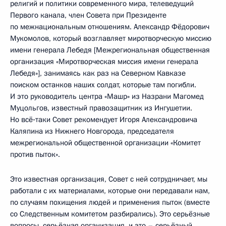
религий и политики современного мира, телеведущий
Первого канала, член Совета при Президенте
по межнациональным отношениям. Александр Фёдорович
Мукомолов, который возглавляет миротворческую миссию
имени генерала Лебедя [Межрегиональная общественная
организация «Миротворческая миссия имени генерала
Лебедя»], занимаясь как раз на Северном Кавказе
поиском останков наших солдат, которые там погибли.
И это руководитель центра «Машр» из Назрани Магомед
Муцольгов, известный правозащитник из Ингушетии.
Но всё‑таки Совет рекомендует Игоря Александровича
Каляпина из Нижнего Новгорода, председателя
межрегиональной общественной организации «Комитет
против пыток».
Это известная организация, Совет с ней сотрудничает, мы
работали с их материалами, которые они передавали нам,
по случаям похищения людей и применения пыток (вместе
со Следственным комитетом разбирались). Это серьёзные
вопросы, серьёзная организация, и это – серьёзный