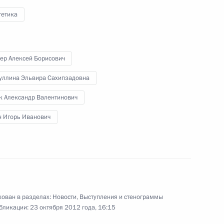
проблемам моногородов
гетика
22 октября 2012 года
Видео, 4 мин.
ер Алексей Борисович
уллина Эльвира Сахипзадовна
к Александр Валентинович
н Игорь Иванович
ован в разделах:
Новости
,
Выступления и стенограммы
бликации:
23 октября 2012 года, 16:15