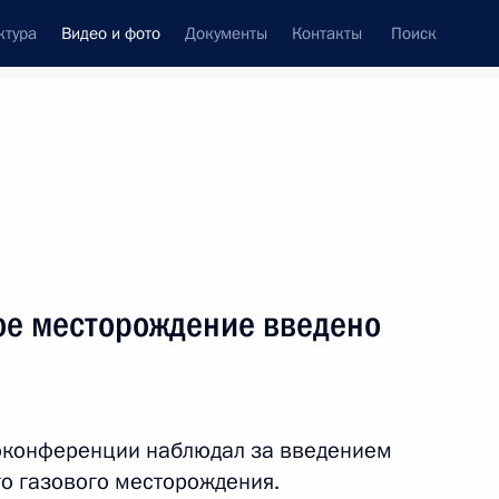
ктура
Видео и фото
Документы
Контакты
Поиск
си
ия, встречи
Встречи со СМИ
ноябрь, 2012
ть следующие материалы
ое месторождение введено
Встреча с представителями
транспортного сообщества
оконференции наблюдал за введением
о газового месторождения.