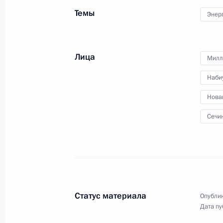
месторождение введено
Темы
Энер
в эксплуатацию
23 октября 2012 года
Видео, 5 мин.
Лица
Милл
Наби
Нова
Сечи
Статус материала
Опублик
Дата пу