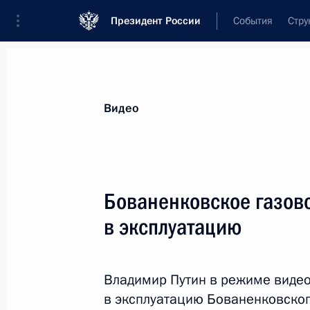
Президент России
События
Стру
Видеозаписи
Фотографии
Аудиозапи
Все материалы
Выступления
Совещан
Видео
Показа
Бованенковское газов
в эксплуатацию
Совещание
по модернизации
Владимир Путин в режиме виде
региональных систем
в эксплуатацию Бованенковског