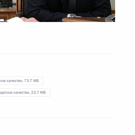
и инновационному развитию
24 октября 2012 года
Видео, 14 мин.
кое качество,
73.7 МБ
артное качество,
23.7 МБ
Совещание по социальным