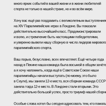
много ярких событий в вашей жизни и в жизни любителей
спорта не только в нашей стране, но и во всём мире.
Хочу вас ещё раз поздравить с великолепным выступление
на XIV Паралимпийских играх в Лондоне. Вы показали
действительно высочайший класс. Продемонстрировали
и волю, и стремление быть настоящими победителями,
и уверенно вывели нашу сборную в число лидеров мирового
паралимпийского спорта.
Ваш порыв, безусловно, всех впечатляет. Ещё четыре года
назад в Пекине наша команда была восьмой в общем зачёте
а я хочу напомнить, когда ещё в Советском Союзе наши
паралимпийцы начали выступать (по‑моему, это было
в Сеуле), мы заняли 12-е место, вся сборная команда СССР
заняла тогда 12-е место. В Лондоне стали вторыми. Это
действительно большой успех, просто триумф нашей сборн
Особые слова хотел бы сегодня адресовать тем, кто помога