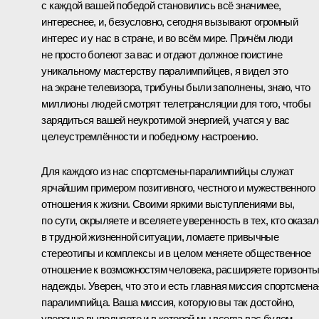
с каждой вашей победой становились всё значимее,
интереснее, и, безусловно, сегодня вызывают огромный
интерес и у нас в стране, и во всём мире. Причём люди
не просто болеют за вас и отдают должное поистине
уникальному мастерству паралимпийцев, я видел это
на экране телевизора, трибуны были заполнены, знаю, что
миллионы людей смотрят телетрансляции для того, чтобы
зарядиться вашей неукротимой энергией, учатся у вас
целеустремлённости и победному настроению.
Для каждого из нас спортсмены-паралимпийцы служат
ярчайшим примером позитивного, честного и мужественного
отношения к жизни. Своими яркими выступлениями вы,
по сути, окрыляете и вселяете уверенность в тех, кто оказа
в трудной жизненной ситуации, ломаете привычные
стереотипы и комплексы и в целом меняете общественное
отношение к возможностям человека, расширяете горизонт
надежды. Уверен, что это и есть главная миссия спортсмена
паралимпийца. Ваша миссия, которую вы так достойно,
уверенно выполняете и в которой мы всегда вас будем