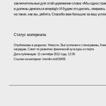
заключительные для этой церемонии слова: «Мы одна стра
и должны двигаться вперёд!» И будем это делать, опираясь
на таких, как вы, ребята. Спасибо вам большое за ваш успех
Статус материала
Опубликован в разделах:
Новости
,
Выступления и стенограммы
,
Ком
наградам
,
Совет по развитию физической культуры и спорта
Дата публикации:
11 сентября 2012 года, 12:00
Ссылка на материал:
kremlin.ru/d/16455