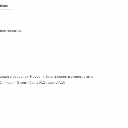
ми Паралимпийских игр
16
7м
йзия
няя политика
ик
чи Дальневосточному
1
ического ключа от нового
ован в разделах:
Новости
,
Выступления и стенограммы
бликации:
8 сентября 2012 года, 07:10
восточного федерального
9
льного университета