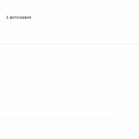
1 фотография
ть следующие материалы
 вопросы журналистов
3
еговоров
4