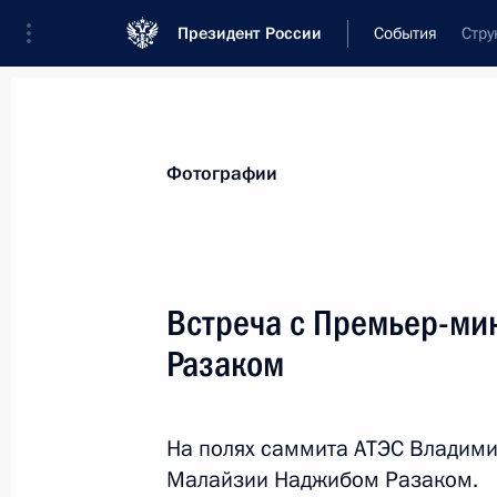
Президент России
События
Стру
Президент
Администрация
Государст
Новости
Стенограммы
Поездки
Те
Фотографии
Рубрикация материалов
Все материалы
Встреча с Премьер-м
Послания Федеральному Собранию
Разаком
Заявления по важнейшим вопросам
Совещания, заседания, рабочие встречи
На полях саммита АТЭС Владими
Речи и обращения
Малайзии Наджибом Разаком.