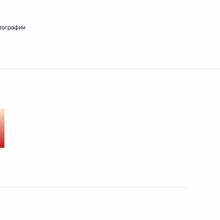
тографии
ть следующие материалы
1
53м
асть, Ново-Огарёво
естка для форума АТЭС