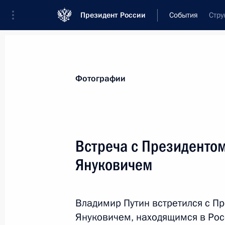
Президент России
События
Стру
Президент
Администрация
Государст
Новости
Стенограммы
Поездки
Те
Фотографии
Рубрикация материалов
Все материалы
Встреча с Президенто
Послания Федеральному Собранию
Януковичем
Заявления по важнейшим вопросам
Совещания, заседания, рабочие встречи
Владимир Путин встретился с П
Речи и обращения
Януковичем, находящимся в Рос