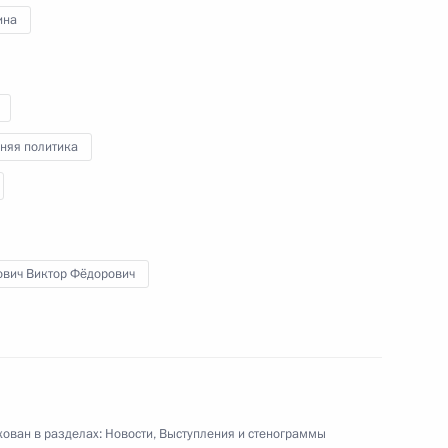
ина
есии Рашидом Темрезовым
7
асть, Ново-Огарёво
няя политика
ргетики Александром Новаком
2
асть, Ново-Огарёво
ович Виктор Фёдорович
зи и массовых коммуникаций
1
асть, Ново-Огарёво
ован в разделах:
Новости
,
Выступления и стенограммы