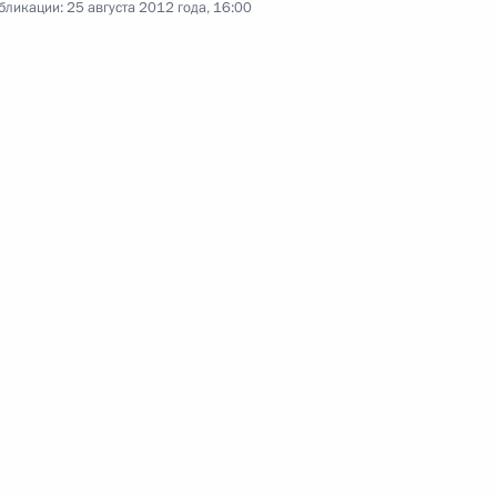
бликации:
25 августа 2012 года, 16:00
ий Эл Леонидом Маркеловым
3
асть, Ново-Огарёво
к
зных центров экономик –
3
асть, Ново-Огарёво
родинского сражения
10
10м