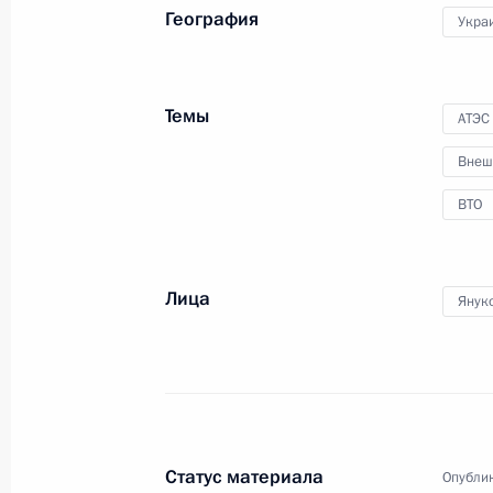
География
Укра
Встреча с Главой Карачаево-Черк
и жителями республики
5 сентября 2012 года, 13:30
Московская обл
Темы
АТЭС
Внеш
Рабочая встреча с Министром эне
ВТО
5 сентября 2012 года, 12:30
Московская обл
Лица
Янук
4 сентября 2012 года, вторник
Рабочая встреча с Министром свя
Николаем Никифоровым
4 сентября 2012 года, 14:30
Московская обл
Статус материала
Опублик