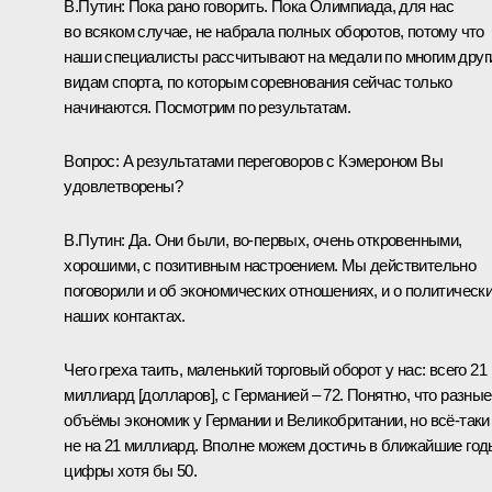
В.Путин:
Пока рано говорить. Пока Олимпиада, для нас
во всяком случае, не набрала полных оборотов, потому что
наши специалисты рассчитывают на медали по многим друг
видам спорта, по которым соревнования сейчас только
начинаются. Посмотрим по результатам.
Вопрос
: А результатами переговоров с
Кэмероном
Вы
удовлетворены?
В.Путин
: Да. Они были, во‑первых, очень откровенными,
хорошими, с позитивным настроением. Мы действительно
поговорили и об экономических отношениях, и о политическ
наших контактах.
Чего греха таить, маленький торговый оборот у нас: всего 21
миллиард [долларов], с Германией – 72. Понятно, что разные
объёмы экономик у Германии и Великобритании, но всё‑таки
не на 21 миллиард. Вполне можем достичь в ближайшие год
цифры хотя бы 50.