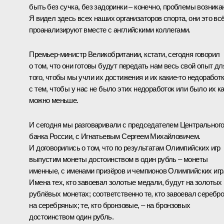
быть без сучка, без задоринки – конечно, проблемы возника
Я видел здесь всех наших организаторов спорта, они это вс
проанализируют вместе с английскими коллегами.
Премьер-министр Великобритании, кстати, сегодня говорил
о том, что они готовы будут передать нам весь свой опыт дл
того, чтобы мы учли их достижения и их какие‑то недоработк
с тем, чтобы у нас не было этих недоработок или было их к
можно меньше.
И сегодня мы разговаривали с председателем Центральног
банка России, с Игнатьевым Сергеем Михайловичем.
И договорились о том, что по результатам Олимпийских игр
выпустим монеты достоинством в один рубль – монеты
именные, с именами призёров и чемпионов Олимпийских игр
Имена тех, кто завоевал золотые медали, будут на золотых
рублёвых монетах; соответственно те, кто завоевал серебро
на серебряных; те, кто бронзовые, – на бронзовых
достоинством один рубль.