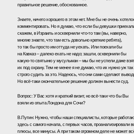
правильное решение, обоснованное.
Знаете, ничего хорошего в этом нет. Мне бы не очень хотело
комментировать. Но я думаю, что если бы девушки приехал
скажем, в Израиль и осквернили что‑то там (вы, наверно,
многие знаете, что там есть довольно крепкие ребята),
то так бы просто им оттуда не уехать. Или поехали бы
на Кавказ – далеко ехать не надо; зашли, осквернили бы
какую‑то святыню у мусульман – мы бы не успели даже взя
их под охрану. Тем не менее я не думаю, что их нужно уж так
строго судить за это. Надеюсь, что они сами сделают вывод
Но всё‑таки окончательное решение должен вынести суд.
Вопрос
: У Вас хотя и краткий визит, но всё‑таки что бы Вы
взяли из опыта Лондона для Сочи?
В.Путин
: Нужно, чтобы наши специалисты, которые работа
здесь с самого начала, с первых часов, проанализировали в
плюсы, все минусы. А при таком огромном деле не может вс