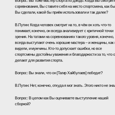
Вопрос
: Вы тоже мастер спорта по дзюдо. Когда Вы смотрит
соревнования, Вы ставите себя на место спортсмена, как б
Вы сделали, какой бы приём использовали и так далее?
В.Путин:
Когда человек смотрит на то, в чём он хоть что‑то
понимает, конечно, он всегда анализирует с критичной точки
зрения. На татами на соревнованиях такого уровня, конечно,
всегда выступают очень хорошие мастера – и женщины, как
видели, и мужчины. Кто‑то допускает ошибки, но все
спортсмены достойны уважения и благодарности за то, что 
делают для развития спорта.
Вопрос:
Вы знали, что он [Тагир Хайбулаев] победит?
В.Путин:
Нет, конечно, откуда я мог знать. Этого никто не зна
Вопрос:
В целом как Вы оцениваете выступление нашей
сборной?