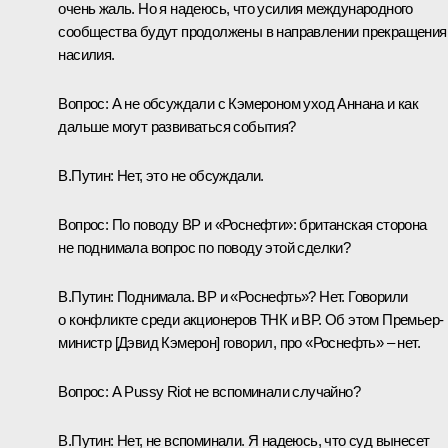
очень жаль. Но я надеюсь, что усилия международного
сообщества будут продолжены в направлении прекращения
насилия.
Вопрос:
А не обсуждали с Кэмероном уход Аннана и как
дальше могут развиваться события?
В.Путин:
Нет, это не обсуждали.
Вопрос:
По поводу BP и «Роснефти»: британская сторона
не поднимала вопрос по поводу этой сделки?
В.Путин:
Поднимала. BP и «Роснефть»? Нет. Говорили
о конфликте среди акционеров ТНК и BP. Об этом Премьер-
министр [Дэвид Кэмерон] говорил, про «Роснефть» – нет.
Вопрос
: А Pussy Riot не вспоминали случайно?
В.Путин
: Нет, не вспоминали. Я надеюсь, что суд вынесет