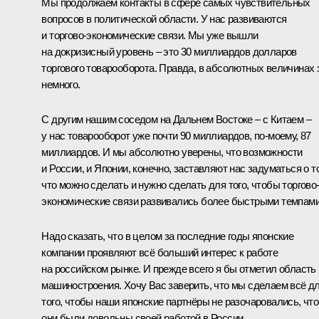
Мы продолжаем контакты в сфере самых чувствительных
вопросов в политической области. У нас развиваются
и торгово-экономические связи. Мы уже вышли
на докризисный уровень – это 30 миллиардов долларов
торгового товарооборота. Правда, в абсолютных величинах 
немного.
С другим нашим соседом на Дальнем Востоке – с Китаем –
у нас товарооборот уже почти 90 миллиардов, по‑моему, 87
миллиардов. И мы абсолютно уверены, что возможности
и России, и Японии, конечно, заставляют нас задуматься о т
что можно сделать и нужно сделать для того, чтобы торгово
экономические связи развивались более быстрыми темпами
Надо сказать, что в целом за последние годы японские
компании проявляют всё больший интерес к работе
на российском рынке. И прежде всего я бы отметил область
машиностроения. Хочу Вас заверить, что мы сделаем всё д
того, чтобы наши японские партнёры не разочаровались, чт
они были довольны своей работой в России.