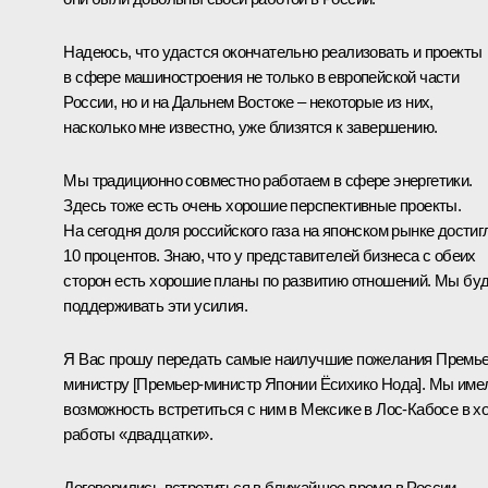
Надеюсь, что удастся окончательно реализовать и проекты
в сфере машиностроения не только в европейской части
России, но и на Дальнем Востоке – некоторые из них,
насколько мне известно, уже близятся к завершению.
Мы традиционно совместно работаем в сфере энергетики.
Здесь тоже есть очень хорошие перспективные проекты.
На сегодня доля российского газа на японском рынке достиг
10 процентов. Знаю, что у представителей бизнеса с обеих
сторон есть хорошие планы по развитию отношений. Мы бу
поддерживать эти усилия.
Я Вас прошу передать самые наилучшие пожелания Премье
министру [Премьер-министр Японии
Ёсихико Нода
]. Мы име
возможность встретиться с ним в Мексике в
Лос-Кабосе
в х
работы
«двадцатки»
.
Договорились встретиться в ближайшее время в России