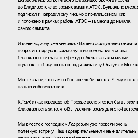
во Владивостоке во время саммита
АТЭС
. Буквально вчера 
подписал и направил ему письмо с приглашением, как
и положено в рамках работы АТЭС – за месяц до начала
самого саммита.
И конечно, хочу уже вне рамок Вашего официального визита
попросить передать самые лучшие пожелания и слова
благодарности главе префектуры Акита за такой милый
подарок – собаку, щенка породы акита-ину. Она уже в Москв
Мне сказали, что сам он больше любит кошек. Я ему в отве
пошлю сибирского кота.
К.Гэмба
(как переведено)
: Прежде всего я хотел бы выразит
благодарность за то, что Вы уделили время для этой встреч
Мы вместе с господином Лавровым уже провели очень
полезную встречу. Наши доверительные личные длительны