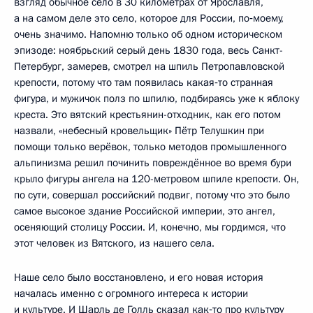
взгляд обычное село в 30 километрах от Ярославля,
а на самом деле это село, которое для России, по‑моему,
очень значимо. Напомню только об одном историческом
эпизоде: ноябрьский серый день 1830 года, весь Санкт-
Петербург, замерев, смотрел на шпиль Петропавловской
крепости, потому что там появилась какая‑то странная
фигура, и мужичок полз по шпилю, подбираясь уже к яблоку
креста. Это вятский крестьянин-отходник, как его потом
назвали, «небесный кровельщик» Пётр Телушкин при
помощи только верёвок, только методов промышленного
альпинизма решил починить повреждённое во время бури
крыло фигуры ангела на 120-метровом шпиле крепости. Он,
по сути, совершал российский подвиг, потому что это было
самое высокое здание Российской империи, это ангел,
осеняющий столицу России. И, конечно, мы гордимся, что
этот человек из Вятского, из нашего села.
Наше село было восстановлено, и его новая история
началась именно с огромного интереса к истории
и культуре. И Шарль де Голль сказал как‑то про культуру