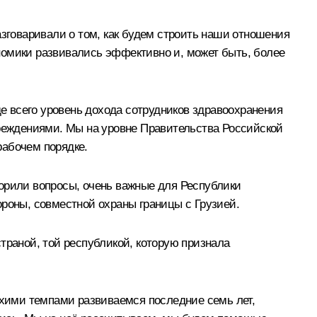
азговаривали о том, как будем строить наши отношения
номики развивались эффективно и, может быть, более
де всего уровень дохода сотрудников здравоохранения
реждениями. Мы на уровне Правительства Российской
рабочем порядке.
орили вопросы, очень важные для Республики
ороны, совместной охраны границы с Грузией.
траной, той республикой, которую признала
хими темпами развиваемся последние семь лет,