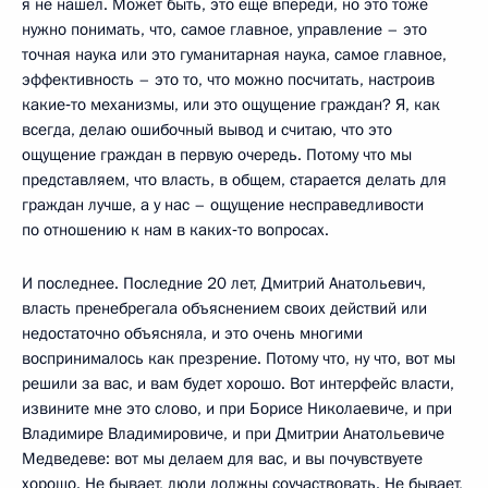
я не нашёл. Может быть, это ещё впереди, но это тоже
нужно понимать, что, самое главное, управление – это
точная наука или это гуманитарная наука, самое главное,
эффективность – это то, что можно посчитать, настроив
какие‑то механизмы, или это ощущение граждан? Я, как
всегда, делаю ошибочный вывод и считаю, что это
ощущение граждан в первую очередь. Потому что мы
представляем, что власть, в общем, старается делать для
граждан лучше, а у нас – ощущение несправедливости
по отношению к нам в каких‑то вопросах.
И последнее. Последние 20 лет, Дмитрий Анатольевич,
власть пренебрегала объяснением своих действий или
недостаточно объясняла, и это очень многими
воспринималось как презрение. Потому что, ну что, вот мы
решили за вас, и вам будет хорошо. Вот интерфейс власти,
извините мне это слово, и при Борисе Николаевиче, и при
Владимире Владимировиче, и при Дмитрии Анатольевиче
Медведеве: вот мы делаем для вас, и вы почувствуете
хорошо. Не бывает, люди должны соучаствовать. Не бывает,