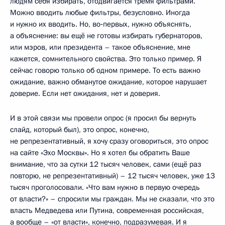
людям себя избирать, отодвигается тремя фильтрами.
Можно вводить любые фильтры, безусловно. Иногда
и нужно их вводить. Но, во‑первых, нужно объяснять,
а объяснение: вы ещё не готовы избирать губернаторов,
или мэров, или президента – такое объяснение, мне
кажется, сомнительного свойства. Это только пример. Я
сейчас говорю только об одном примере. То есть важно
ожидание, важно обманутое ожидание, которое нарушает
доверие. Если нет ожидания, нет и доверия.
И в этой связи мы провели опрос (я просил бы вернуть
слайд, который был), это опрос, конечно,
не репрезентативный, я хочу сразу оговориться, это опрос
на сайте «Эхо Москвы». Но я хотел бы обратить Ваше
внимание, что за сутки 12 тысяч человек, сами (ещё раз
повторю, не репрезентативный) – 12 тысяч человек, уже 13
тысяч проголосовали. «Что вам нужно в первую очередь
от власти?» – спросили мы граждан. Мы не сказали, что это
власть Медведева или Путина, современная российская,
а вообще – «от власти», конечно, подразумевая. И я