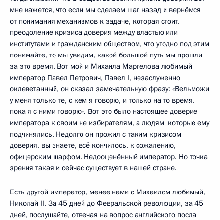
мне кажется, что если мы сделаем шаг назад и вернёмся
от понимания механизмов к задаче, которая стоит,
преодоление кризиса доверия между властью или
институтами и гражданским обществом, что угодно под этим
понимайте, то мы увидим, какой большой путь мы прошли
за это время. Вот мой и Михаила Маргелова любимый
император Павел Петрович, Павел I, незаслуженно
оклеветанный, он сказал замечательную фразу: «Вельможи
у меня только те, с кем я говорю, и только на то время,
пока я с ними говорю». Вот это было настоящее доверие
императора к своим не избирателям, а людям, которые ему
подчинялись. Недолго он прожил с таким кризисом
доверия, вы знаете, всё кончилось, к сожалению,
офицерским шарфом. Недооценённый император. Но точка
зрения такая и сейчас существует в нашей стране.
Есть другой император, менее нами с Михаилом любимый,
Николай II. За 45 дней до Февральской революции, за 45
дней, послушайте, отвечая на вопрос английского посла