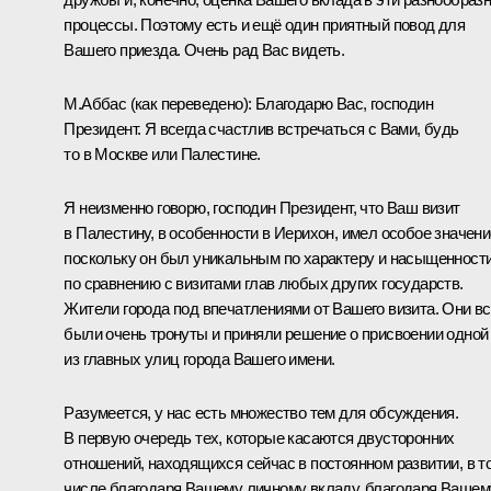
процессы. Поэтому есть и ещё один приятный повод для
Вашего приезда. Очень рад Вас видеть.
М.Аббас
(как переведено)
:
Благодарю Вас, господин
Президент. Я всегда счастлив встречаться с Вами, будь
то в Москве или Палестине.
Я неизменно говорю, господин Президент, что Ваш визит
в Палестину, в особенности в Иерихон, имел особое значени
поскольку он был уникальным по характеру и насыщенност
по сравнению с визитами глав любых других государств.
Жители города под впечатлениями от Вашего визита. Они в
были очень тронуты и приняли решение о присвоении одной
из главных улиц города Вашего имени.
Разумеется, у нас есть множество тем для обсуждения.
В первую очередь тех, которые касаются двусторонних
отношений, находящихся сейчас в постоянном развитии, в т
числе благодаря Вашему личному вкладу, благодаря Вашем