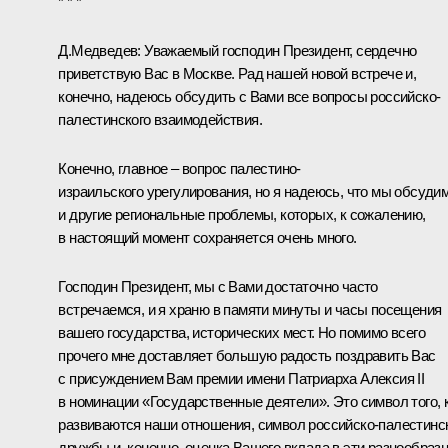
* * *
Д.Медведев:
Уважаемый господин Президент, сердечно
приветствую Вас в Москве. Рад нашей новой встрече и,
конечно, надеюсь обсудить с Вами все вопросы российско-
палестинского взаимодействия.
Конечно, главное – вопрос палестино-
израильского урегулирования, но я надеюсь, что мы обсуди
и другие региональные проблемы, которых, к сожалению,
в настоящий момент сохраняется очень много.
Господин Президент, мы с Вами достаточно часто
встречаемся, и я храню в памяти минуты и часы посещения
вашего государства, исторических мест. Но помимо всего
прочего мне доставляет большую радость поздравить Вас
с присуждением Вам премии имени Патриарха Алексия II
в номинации «Государственные деятели». Это символ того, 
развиваются наши отношения, символ российско-палестинс
дружбы и, конечно, оценка Вашего вклада в эти разнообраз