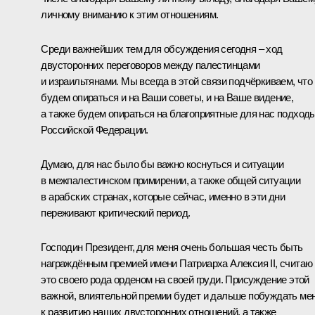
личному вниманию к этим отношениям.
Среди важнейших тем для обсуждения сегодня – ход
двусторонних переговоров между палестинцами
и израильтянами. Мы всегда в этой связи подчёркиваем, что
будем опираться и на Ваши советы, и на Ваше видение,
а также будем опираться на благоприятные для нас подход
Российской Федерации.
Думаю, для нас было бы важно коснуться и ситуации
в межпалестинском примирении, а также общей ситуации
в арабских странах, которые сейчас, именно в эти дни
переживают критический период.
Господин Президент, для меня очень большая честь быть
награждённым премией имени Патриарха Алексия II, считаю
это своего рода орденом на своей груди. Присуждение этой
важной, влиятельной премии будет и дальше побуждать ме
к развитию наших двусторонних отношений, а также