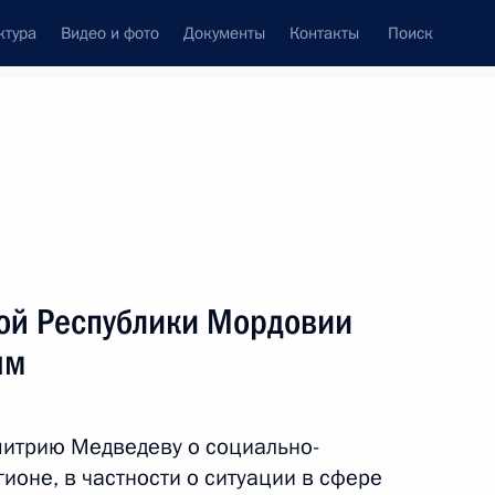
ктура
Видео и фото
Документы
Контакты
Поиск
венный Совет
Совет Безопасности
Комиссии и советы
леграммы
Сведения о Президенте
январь, 2012
Встречи с представителями сообществ
вой Республики Мордовии
Пресс-конференции
ым
Интервью
Статьи
итрию Медведеву о социально-
ионе, в частности о ситуации в сфере