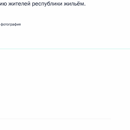
нию жителей республики жильём.
ть следующие материалы
 фотография
ациональной администрации
3
сть, Горки
о разведывательного
3
5м