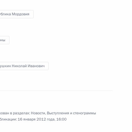
ублика Мордовия
росам
5
4м
оны
сть, Горки
ушкин Николай Иванович
омитета России
4
4м
ован в разделах:
Новости
,
Выступления и стенограммы
бликации:
16 января 2012 года, 16:00
 Тарьей Халонен
4