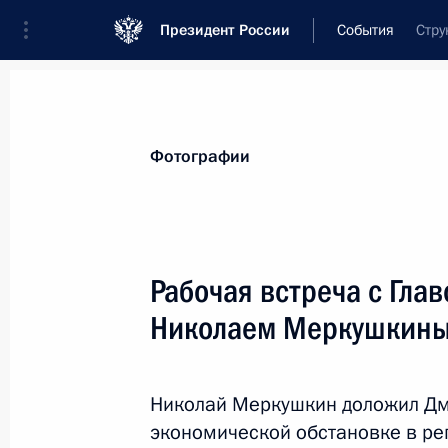
Президент России
События
Стру
Президент
Администрация
Государст
Новости
Стенограммы
Поездки
Те
Фотографии
Рубрикация материалов
Все материалы
Рабочая встреча с Гла
Послания Федеральному Собранию
Николаем Меркушкин
Заявления по важнейшим вопросам
Совещания, заседания, рабочие встречи
Николай Меркушкин доложил Дм
Речи и обращения
экономической обстановке в рег