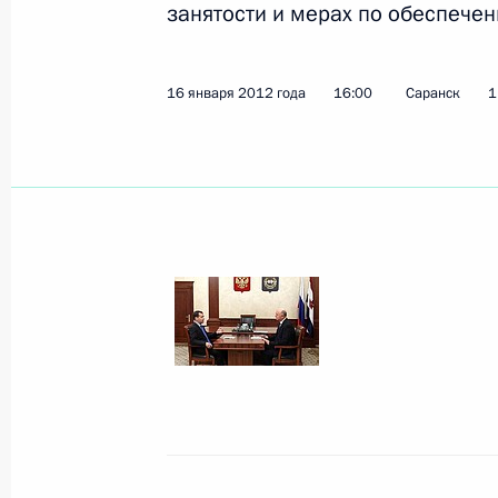
занятости и мерах по обеспече
Показа
16 января 2012 года
16:00
Саранск
1
20 января 2012 года, пятница
Встреча с Главой Палестинской н
Махмудом Аббасом
20 января 2012 года, 13:45
Московская обла
19 января 2012 года, четверг
Посещение штаб-квартиры Главног
управления
19 января 2012 года, 15:00
Москва