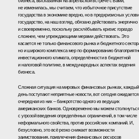
бизнеса, высказанная на апрельской встрече с Вами,
не изменилась, мы считаем, что избыточное присутствие
государства в экономике вредно, но в предкризисных услов
государство, на наш взгляд, обязано действовать энергично
и своевременно, поскольку расхлёбывать кризис гораздо
сложнее, чем упреждающими мерами действовать. Это
касается не только финансового рынка и бюджетного сектор
но и широкого комплекса мер по формированию благоприятн
инвестиционного климата, определённости в бюджетной
и налоговой политике, в международных аспектах ведения
бизнеса.
Сложная ситуация на мировых финансовых рынках, каждый
день поступают неприятные новости, вот сегодня ожидается
очередная из них – банкротство одного из ведущих
американских банков. Одновременно мы можем столкнутьс
с угрозой введения определённых ограничений, в том числе
неформального свойства, против российских компаний. И,
безусловно, это всё резко снижает возможности
заимствования, привлечения финансовых ресурсов