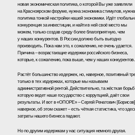
новая экономическая политика, о которой Вы уже заявляли
на Красноярском форуме, нужна экономика стимулов, нужна
политика тонкой настройки нашей экономики. Идёт глобальн
конкуренция за инвестиции, и найти в ней своё место мы
можем, только создав среду более благоприятную, чем
у наших конкурентов. В России должно быть выгодно
производить. Пока нам это, к сожалению, не очень удается.
Причина – возрастающие издержки российского бизнеса,
которые, к сожалению, пока выше, чем у наших конкурентов.
Растёт большинство издержек, но, наверное, позитивный тр
только в тех издержках, которые мы называем
административной рентой. Действительно, та жёсткая борьб
которую ведет наше государство с коррупцией, даёт свои
результаты. И вот в «ОПОРЕ» – Сергей Ренатович [Борисов]
наверное, об этом скажет – есть чёткая статистика, что здес
затраты нашего бизнеса падают.
Но по другим издержкам у нас ситуация немного другая.