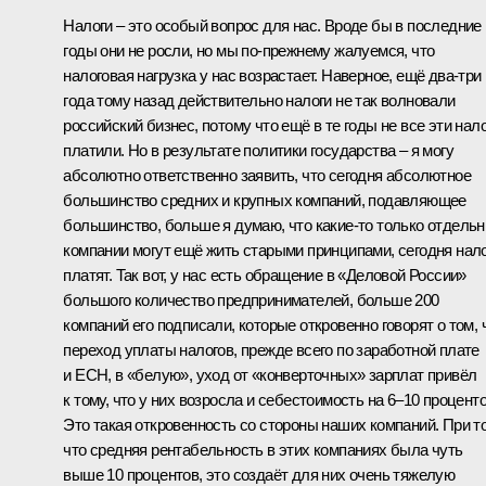
Налоги – это особый вопрос для нас. Вроде бы в последние
годы они не росли, но мы по‑прежнему жалуемся, что
налоговая нагрузка у нас возрастает. Наверное, ещё два-три
года тому назад действительно налоги не так волновали
российский бизнес, потому что ещё в те годы не все эти нал
платили. Но в результате политики государства – я могу
абсолютно ответственно заявить, что сегодня абсолютное
большинство средних и крупных компаний, подавляющее
большинство, больше я думаю, что какие‑то только отдель
компании могут ещё жить старыми принципами, сегодня нал
платят. Так вот, у нас есть обращение в «Деловой России»
большого количество предпринимателей, больше 200
компаний его подписали, которые откровенно говорят о том, 
переход уплаты налогов, прежде всего по заработной плате
и ЕСН, в «белую», уход от «конверточных» зарплат привёл
к тому, что у них возросла и себестоимость на 6–10 проценто
Это такая откровенность со стороны наших компаний. При т
что средняя рентабельность в этих компаниях была чуть
выше 10 процентов, это создаёт для них очень тяжелую