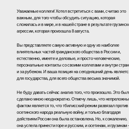
Уважаемые коллеги! Хотел встретиться с вами, считаю это
важным, для того чтобы обсудить ситуацию, которая
сложилась и в мире, и в нашей стране в результате грузинск
агрессии, которая произошла 8 августа.
Вы представляете самую активную и одну из наиболее
влиятельных частей гражданского общества в России и,
естественно, имеете и деловые, и просто человеческие,
персональные контакты со своими коллегами и внутри стран
и за рубежом. И ваша позиция на сегодняшний день являетс
для государства, для всего общества весьма значимой.
Не буду давать сейчас анализ того, что произошло. Это был
сделано мною неоднократно. Отмечу лишь, что непреложн
фактом является то, что тбилисский режим развязал против
осетинского народа реальную войну, и только благодаря
действиям России она была остановлена. Но, к сожалению,
она успела принести горе и русским, и осетинам, и грузинам 