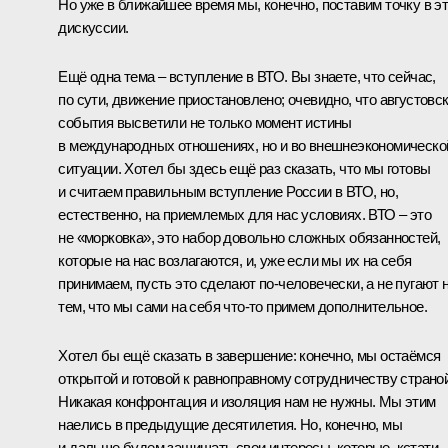
Но уже в ближайшее время мы, конечно, поставим точку в э
дискуссии.
Ещё одна тема – вступление в ВТО. Вы знаете, что сейчас,
по сути, движение приостановлено; очевидно, что августовс
события высветили не только момент истины
в международных отношениях, но и во внешнеэкономическо
ситуации. Хотел бы здесь ещё раз сказать, что мы готовы
и считаем правильным вступление России в ВТО, но,
естественно, на приемлемых для нас условиях. ВТО – это
не «морковка», это набор довольно сложных обязанностей,
которые на нас возлагаются, и, уже если мы их на себя
принимаем, пусть это сделают по‑человечески, а не пугают 
тем, что мы сами на себя что‑то примем дополнительное.
Хотел бы ещё сказать в завершение: конечно, мы остаёмся
открытой и готовой к равноправному сотрудничеству страной
Никакая конфронтация и изоляция нам не нужны. Мы этим
наелись в предыдущие десятилетия. Но, конечно, мы
и дальше будем защищать свои интересы, которые, кстати