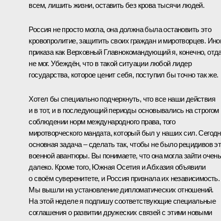
всем, лишить жизни, оставить без крова тысячи людей.
Россия не просто могла, она должна была остановить это
кровопролитие, защитить своих граждан и миротворцев. Ино
приказа как Верховный Главнокомандующий я, конечно, отд
не мог. Убеждён, что в такой ситуации любой лидер
государства, которое ценит себя, поступил бы точно так же.
Хотел бы специально подчеркнуть, что все наши действия
и в тот, и в последующий периоды основывались на строгом
соблюдении норм международного права, того
миротворческого мандата, который был у наших сил. Сегод
основная задача – сделать так, чтобы не было рецидивов э
военной авантюры. Вы понимаете, что она могла зайти очен
далеко. Кроме того, Южная Осетия и Абхазия объявили
о своём суверенитете, и Россия признала их независимость.
Мы вышли на установление дипломатических отношений.
На этой неделе я подпишу соответствующие специальные
соглашения о развитии дружеских связей с этими новыми