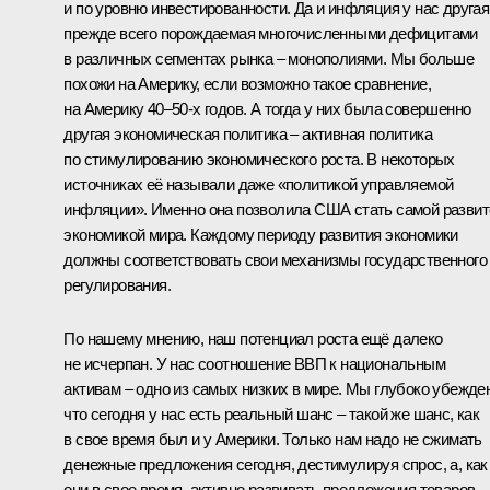
и по уровню инвестированности. Да и инфляция у нас другая
прежде всего порождаемая многочисленными дефицитами
в различных сегментах рынка – монополиями. Мы больше
похожи на Америку, если возможно такое сравнение,
на Америку 40–50-х годов. А тогда у них была совершенно
другая экономическая политика – активная политика
по стимулированию экономического роста. В некоторых
источниках её называли даже «политикой управляемой
инфляции». Именно она позволила США стать самой развит
экономикой мира. Каждому периоду развития экономики
должны соответствовать свои механизмы государственного
регулирования.
По нашему мнению, наш потенциал роста ещё далеко
не исчерпан. У нас соотношение ВВП к национальным
активам – одно из самых низких в мире. Мы глубоко убежде
что сегодня у нас есть реальный шанс – такой же шанс, как
в свое время был и у Америки. Только нам надо не сжимать
денежные предложения сегодня, дестимулируя спрос, а, как
они в свое время, активно развивать предложения товаров