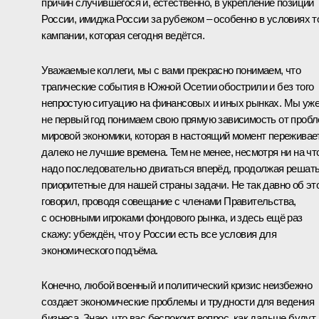
причин случившегося и, естественно, в укрепление позиций
России, имиджа России за рубежом – особенно в условиях т
кампании, которая сегодня ведётся.
Уважаемые коллеги, мы с вами прекрасно понимаем, что
трагические события в Южной Осетии обострили и без того
непростую ситуацию на финансовых и иных рынках. Мы уж
не первый год понимаем свою прямую зависимость от проб
мировой экономики, которая в настоящий момент переживае
далеко не лучшие времена. Тем не менее, несмотря ни на чт
надо последовательно двигаться вперёд, продолжая решат
приоритетные для нашей страны задачи. Не так давно об эт
говорил, проводя совещание с членами Правительства,
с основными игроками фондового рынка, и здесь ещё раз
скажу: убеждён, что у России есть все условия для
экономического подъёма.
Конечно, любой военный и политический кризис неизбежно
создает экономические проблемы и трудности для ведения
бизнеса. Знаю, что вас беспокоит вопрос, как дальше будут