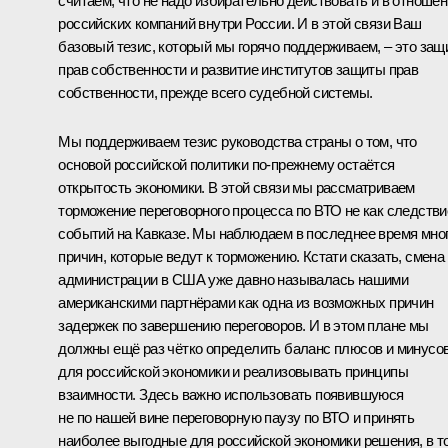
считаем, что не надо избирательно действовать и в отноше
российских компаний внутри России. И в этой связи Ваш
базовый тезис, который мы горячо поддерживаем, – это защ
прав собственности и развитие институтов защиты прав
собственности, прежде всего судебной системы.
Мы поддерживаем тезис руководства страны о том, что
основой российской политики по‑прежнему остаётся
открытость экономики. В этой связи мы рассматриваем
торможение переговорного процесса по ВТО не как следстви
событий на Кавказе. Мы наблюдаем в последнее время мно
причин, которые ведут к торможению. Кстати сказать, смена
администрации в США уже давно называлась нашими
американскими партнёрами как одна из возможных причин
задержек по завершению переговоров. И в этом плане мы
должны ещё раз чётко определить баланс плюсов и минусо
для российской экономики и реализовывать принципы
взаимности. Здесь важно использовать появившуюся
не по нашей вине переговорную паузу по ВТО и принять
наиболее выгодные для российской экономики решения, в т