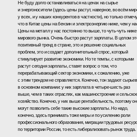
Не буду долго останавливаться на ценах на сырье
и энергоносители (здесь цены растут, наверное, во всём мир
у всех, и у наших конкурентов в частности), но только отмечу
что в Китае цены на бензин и электроэнергию ниже, чем у на
Цены на металл у нас постоянно то выше, то чуть-чуть ниже
мирового рынка. Очень быстро растут зарплаты. В целом эт
позитивный тренд в стране, это и решение социальных
проблем, это и создает дополнительный спрос, который
стимулирует развитие экономики. Но те темпы, с которыми
растут сегодня зарплаты, ставят вопрос о том, что
перерабатывающий сектор экономики, к сожалению, уже
с этим трендом не справляется. Конечно, тон задают сырье
в основном компании: у них зарплата в четыре-шесть раз
выше, чем в таких отраслях, как машиностроение и сельско
хозяйство. Конечно, у них выше рентабельность, поэтому он
могут позволить себе такие высокие зарплаты. Но надо,
конечно, здесь принимать тоже меры и по усилению роли
профессионального образования, миграции трудовых ресур
по территории России, то есть либерализовать рынок труда.