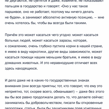
не дёргаются, не суетятся и даже, извините, не показывают
пальцем в государство и говорят: «Оно у нас такое
паршивое, оно не работает, поэтому мы ничего делать
не будем», а занимают абсолютно активную позицию, – мне
очень хотелось бы, чтобы вы всегда были такими.
Причём это может касаться чего угодно: может касаться
больных людей, может касаться заразы, которая,
к сожалению, очень глубоко пустила корни в нашей стране,
я имею в виду наркотики, другие виды зависимости, может
касаться помощи нашим меньшим братьям, я имею в виду
домашних животных. И это неравнодушие отличает всех
здесь находящихся.
И дело даже не в каких‑то государственных знаках
внимания (они всегда приятны; тот, кто говорит, что ему это
неприятно, тот, скорее всего, обманывает) – даже без этого
вы бы все равно продолжали делать то, что делаете сейчас:
занимались бы добровольчеством, писали бы откровенные
репортажи, статьи, были бы защитниками прав угнетенных