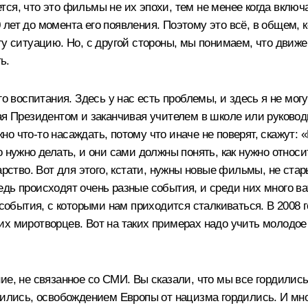
жется, что это фильмы не их эпохи, тем не менее когда вклю
50 лет до момента его появления. Поэтому это всё, в общем, 
у ситуацию. Но, с другой стороны, мы понимаем, что движен
ь.
о воспитания. Здесь у нас есть проблемы, и здесь я не могу
ая Президентом и заканчивая учителем в школе или руководи
что‑то насаждать, потому что иначе не поверят, скажут: «Ну
 нужно делать, и они сами должны понять, как нужно относит
дарство. Вот для этого, кстати, нужны новые фильмы, не ст
едь происходят очень разные события, и среди них много в
 события, с которыми нам приходится сталкиваться. В 2008 
х миротворцев. Вот на таких примерах надо учить молодое п
ие, не связанное со СМИ. Вы сказали, что мы все гордилис
рдились, освобождением Европы от нацизма гордились. И мн