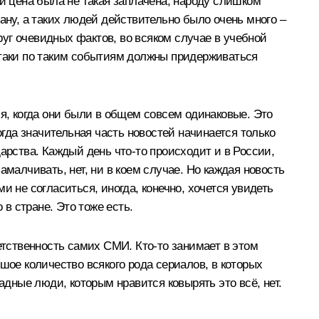
 и цена была не такая заплачена, народу слишком
ану, а таких людей действительно было очень много –
круг очевидных фактов, во всяком случае в учебной
‑таки по таким событиям должны придерживаться
ия, когда они были в общем совсем одинаковые. Это
огда значительная часть новостей начинается только
арства. Каждый день что‑то происходит и в России,
замалчивать, нет, ни в коем случае. Но каждая новость
 не согласиться, иногда, конечно, хочется увидеть
 в стране. Это тоже есть.
етственность самих СМИ. Кто‑то занимает в этом
шое количество всякого рода сериалов, в которых
адные люди, которым нравится ковырять это всё, нет.