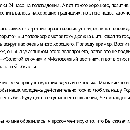
ки 24 часа на телевидении. А вот такого хорошего, позитив
воспитывалось на хороших традициях, но этого недостаточно
ать какие‑то хорошие нравственные устои, если по телевид
ворите? Вы телевизор смотрите?» Должна быть какая‑то госу
ь вокруг нас очень много хорошего. Приведу пример. Воспи
иж, он был участником этого велопробега, разве это не под
ы – «Золотой ключик» и «Молодёжный вестник», и вот в этих
ь нашей области.
ие всех присутствующих здесь и не только. Мы какие‑то в
чтобы наша молодёжь действительно горячо любила нашу Род
То есть без будущего, сегодняшнего поколения, без молодёж
ы ко мне обратились, я прокомментирую то, что Вы сказали