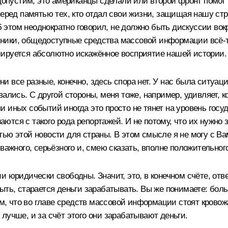
 допустим, это американцы сделали или второй фронт помог
перед памятью тех, кто отдал свои жизни, защищая нашу стр
об этом неоднократно говорил, не должно быть дискуссии во
учебники, общедоступные средства массовой информации всё
мируется абсолютно искажённое восприятие нашей истории.
 все разные, конечно, здесь спора нет. У нас была ситуац
ались. С другой стороны, меня тоже, например, удивляет, к
 иных событий иногда это просто не тянет на уровень госуд
наются с такого рода репортажей. И не потому, что их нужно 
ю этой новости для страны. В этом смысле я не могу с Вами
важного, серьёзного и, смею сказать, вполне положительного
и юридически свободны. Значит, это, в конечном счёте, отв
ыть, старается деньги зарабатывать. Вы же понимаете: боль
ем, что во главе средств массовой информации стоят кровож
лучше, и за счёт этого они зарабатывают деньги.