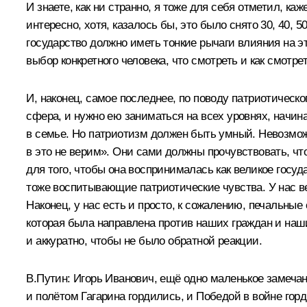
И знаете, как ни странно, я тоже для себя отметил, ка
интересно, хотя, казалось бы, это было снято 30, 40, 
государство должно иметь тонкие рычаги влияния на эт
выбор конкретного человека, что смотреть и как смотрет
И, наконец, самое последнее, по поводу патриотическог
сфера, и нужно ею заниматься на всех уровнях, начин
в семье. Но патриотизм должен быть умный. Невозможно 
в это не верим». Они сами должны прочувствовать, что
для того, чтобы она воспринималась как великое госу
тоже воспитывающие патриотические чувства. У нас в
Наконец, у нас есть и просто, к сожалению, печальные
которая была направлена против наших граждан и наши
и аккуратно, чтобы не было обратной реакции.
В.Путин:
Игорь Иванович, ещё одно маленькое замечан
и полётом Гагарина гордились, и Победой в войне го