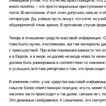
очевидным углом, что это не мы врага победили, что,
много погибло, – это просто моральные преступления 
почти 30 миллионов. И вот этого допускать нельзя, я 
литературе. Да, учёные пусть пишут, что хотят, но 
общепринятой точки зрения. В противном случае фор
Теперь в отношении средств массовой информации. Они
тоже было скучно, я вспоминаю, как там материалы дав
с происшествий. При всём понимании важности тех или
и в Европе, и в мире, но далеко не везде новости начи
должна быть ранжирована в соответствии со значимость
и услышать всё‑таки репортажи о том, что происходит 
В конечном счёте, у нас средства массовой информаци
смысле более ответственную позицию, кто‑то, может б
насилие часто происходит и так далее, связано не с т
Это денежные соображения. К сожалению, это смотрят 