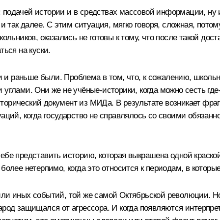
подачей истории и в средствах массовой информации, ну и,
 и так далее. С этим ситуация, мягко говоря, сложная, пото
кольников, оказались не готовы к тому, что после такой дос
ться на куски.
ни и раньше были. Проблема в том, что, к сожалению, школь
углами. Они же не учёные-историки, когда можно сесть где‑
 исторический документ из МИДа. В результате возникает фр
уаций, когда государство не справлялось со своими обязанн
себе представить историю, которая выкрашена одной краско
 более нетерпимо, когда это относится к периодам, в котор
ли иных событий, той же самой Октябрьской революции. Но 
арод защищался от агрессора. И когда появляются интерпре