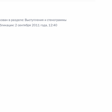
ыставки «Арктика»
4
ован в разделе:
Выступления и стенограммы
бликации:
2 сентября 2011 года, 12:40
ского хозяйства Еленой
1
ь
к
й политики
1
асть, Горки