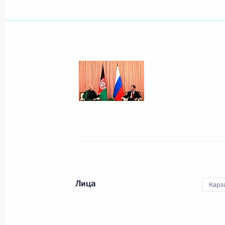
Показа
Дмитрий Медведев выступил на пл
политического форума
8 сентября 2011 года, 15:00
Ярославль
Дмитрий Медведев почтил память 
под Ярославлем
8 сентября 2011 года, 11:30
Туношна
Лица
Карз