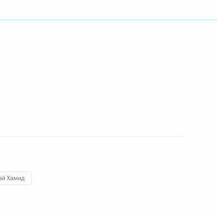
ть следующие материалы
енарном заседании Мирового
5
30м
погибших в авиакатастрофе
3
21м
ай Хамид