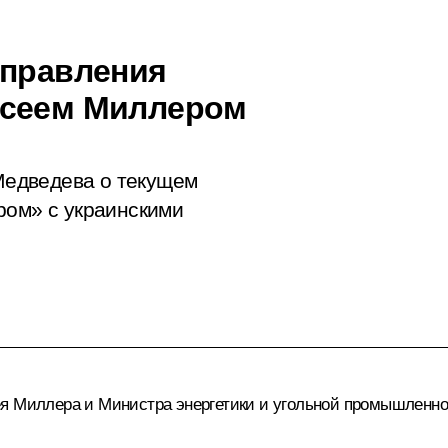
 правления
ксеем Миллером
едведева о текущем
ром» с украинскими
ея Миллера и Министра энергетики и угольной промышленн