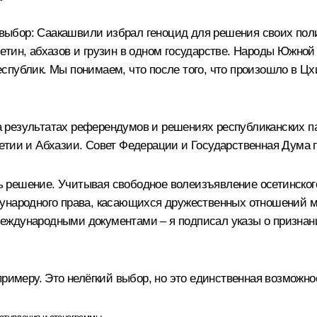
й выбор: Саакашвили избрал геноцид для решения своих пол
етин, абхазов и грузин в одном государстве. Народы Южно
спублик. Мы понимаем, что после того, что произошло в Цх
 результатах референдумов и решениях республиканских па
етии и Абхазии. Совет Федерации и Государственная Дума 
решение. Учитывая свободное волеизъявление осетинского
дународного права, касающихся дружественных отношений 
международными документами – я подписал указы о призна
примеру. Это нелёгкий выбор, но это единственная возможн