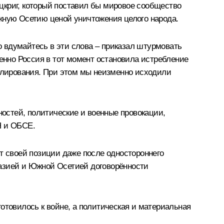
цкриг, который поставил бы мировое сообщество
ную Осетию ценой уничтожения целого народа.
ко вдумайтесь в эти слова – приказал штурмовать
менно Россия в тот момент остановила истребление
гулирования. При этом мы неизменно исходили
ностей, политические и военные провокации,
Н и ОБСЕ.
т своей позиции даже после одностороннего
хазией и Южной Осетией договорённости
отовилось к войне, а политическая и материальная