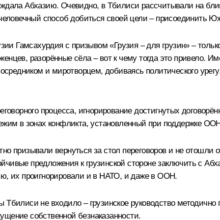
 ждала Абхазию. Очевидно, в Тбилиси рассчитывали на бли
еловечный способ добиться своей цели – присоединить Юж
рузии Гамсахурдия с призывом «Грузия – для грузин» – толь
енцев, разорённые сёла – вот к чему тогда это привело. И
а посредником и миротворцем, добиваясь политического уре
реговорного процесса, игнорирование достигнутых договорён
режим в зонах конфликта, установленный при поддержке ОО
но призывали вернуться за стол переговоров и не отошли о
йчивые предложения к грузинской стороне заключить с Аб
ю, их проигнорировали и в НАТО, и даже в ООН.
 Тбилиси не входило – грузинское руководство методично г
ущение собственной безнаказанности.