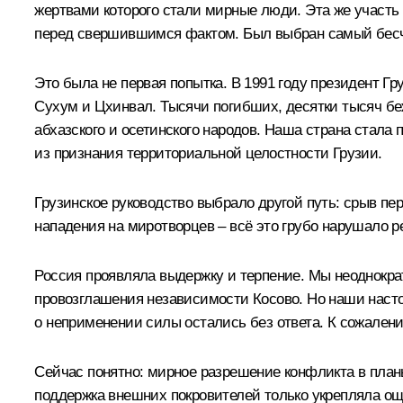
жертвами которого стали мирные люди. Эта же участь
перед свершившимся фактом. Был выбран самый бесч
Это была не первая попытка. В 1991 году президент Г
Сухум и Цхинвал. Тысячи погибших, десятки тысяч беж
абхазского и осетинского народов. Наша страна стал
из признания территориальной целостности Грузии.
Грузинское руководство выбрало другой путь: срыв пе
нападения на миротворцев – всё это грубо нарушало 
Россия проявляла выдержку и терпение. Мы неоднократ
провозглашения независимости Косово. Но наши насто
о неприменении силы остались без ответа. К сожалени
Сейчас понятно: мирное разрешение конфликта в планы
поддержка внешних покровителей только укрепляла ощ