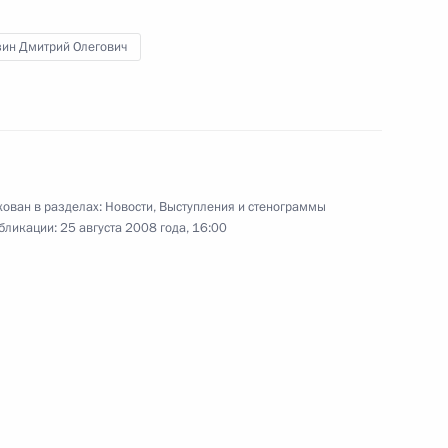
учей
зин Дмитрий Олегович
ние о будущем сотрудничестве
1
учей
ован в разделах:
Новости
,
Выступления и стенограммы
бликации:
25 августа 2008 года, 16:00
 Владимиром Ворониным
1
учей