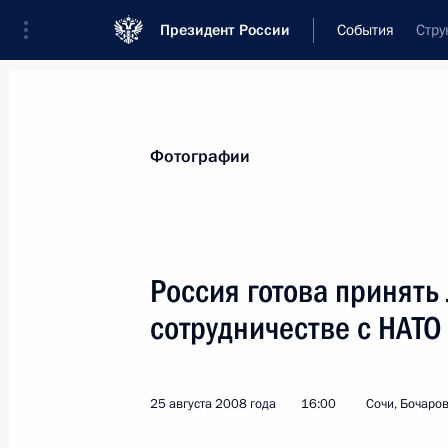
Президент России
События
Стру
Президент
Администрация
Государст
Новости
Стенограммы
Поездки
Те
Фотографии
Рубрикация материалов
Все материалы
Россия готова принять
Послания Федеральному Собранию
сотрудничестве с НАТО
Заявления по важнейшим вопросам
Совещания, заседания, рабочие встречи
25 августа 2008 года
16:00
Сочи, Бочаров
Речи и обращения