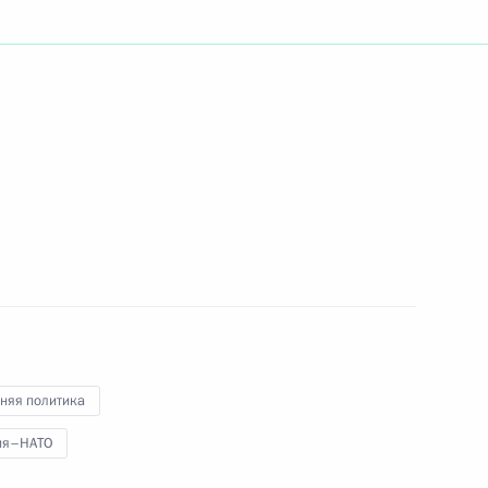
ть следующие материалы
ей»
 Федерации Дмитрия
5м
няя политика
ия–НАТО
 Дагестан Муху Алиевым
1