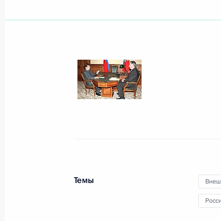
Показа
Интервью телекомпании «Раша туд
26 августа 2008 года, 20:30
Сочи
Заявление Президента Российской
Медведева
26 августа 2008 года, 15:00
Темы
Внеш
Росс
Встреча с Президентом Республики