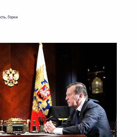
сть, Горки
ть следующие материалы
 Совета Безопасности
1
, Горки
а Ненашево
6
, Горки