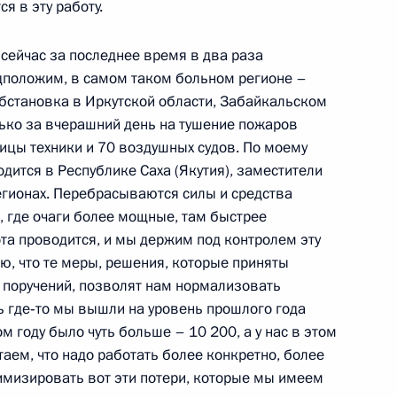
я в эту работу.
ита «Группы восьми»
1
28м
с сейчас за последнее время в два раза
дположим, в самом таком больном регионе –
обстановка в Иркутской области, Забайкальском
лько за вчерашний день на тушение пожаров
ицы техники и 70 воздушных судов. По моему
дится в Республике Саха (Якутия), заместители
ком Обамой
егионах. Перебрасываются силы и средства
4
м, где очаги более мощные, там быстрее
ота проводится, и мы держим под контролем эту
ю, что те меры, решения, которые приняты
 поручений, позволят нам нормализовать
иколя Саркози
3
ь где‑то мы вышли на уровень прошлого года
м году было чуть больше – 10 200, а у нас в этом
таем, что надо работать более конкретно, более
имизировать вот эти потери, которые мы имеем