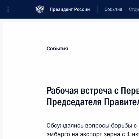
Президент России
События
Стру
Президент
Администрация
Государст
Новости
Стенограммы
Поездки
Те
События
Рубрикация материалов
Все материалы
Рабочая встреча с Пе
Послания Федеральному Собранию
Председателя Правите
Заявления по важнейшим вопросам
Совещания, заседания, рабочие встречи
Обсуждались вопросы борьбы с
Речи и обращения
эмбарго на экспорт зерна с 1 и