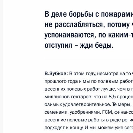
В деле борьбы с пожарами
не расслабляться, потому 
23 мая 2011 года, понедельник
успокаиваются, по каким‑
Дмитрий Медведев встретился с и
отступил – жди беды.
работающими в России
23 мая 2011 года, 16:30
Московская область
В.Зубков:
В этом году, несмотря на то
прошлого года и мы по полевым работ
Совещание по вопросам противоде
весенних полевых работ лучше, чем в 
23 мая 2011 года, 14:30
Москва
миллионов гектаров, что на 8,5 проце
озимых удовлетворительное. Те меры,
семенами, удобрениями, ГСМ, финансо
весенние полевые работы в ряде реги
20 мая 2011 года, пятница
подходят к концу. И мы можем уже сег