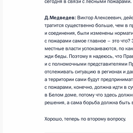
сегодня в связи с лесными пожарами.
25 мая 2011 года, среда
Д.Медведев:
Виктор Алексеевич, дейст
Совещание с постоянными членами
тратится существенно больше, чем в 
25 мая 2011 года, 16:45
Московская область
и соединения, были изменены нормати
с пожарами самое главное – это что? Э
местные власти успокаиваются, по как
Встреча с выпускниками – воспита
жди беды. Поэтому я надеюсь, что Пра
и школ-интернатов
и с полномочными представителями П
отслеживать ситуацию в регионах и д
25 мая 2011 года, 15:00
Москва, Кремль
а территории сами будут предпринима
с пожарами, конечно, должна идти в с
в Белом доме, потому что здесь долж
24 мая 2011 года, вторник
решения, а сама борьба должна быть 
Заседание Комиссии по модерниза
Хорошо, теперь по второму вопросу.
развитию экономики России
24 мая 2011 года, 14:30
Москва