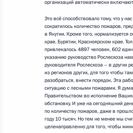
27 мая 2011 года, пятница
организаций автоматически включаютс
Пресс-конференция по итогам самм
Это всё способствовало тому, что у на
27 мая 2011 года, 19:00
Довиль
сократилось количество пожаров, пре
в Якутии. Кроме того, нормализуется 
крае, Бурятии, Красноярском крае. То
привлекалось 4897 человек, 602 един
26 мая 2011 года, четверг
указанию руководство Рослесхоза нахо
Встреча с Президентом США Бара
руководителя Рослесхоза – в других р
из регионов других, для того чтобы та
26 мая 2011 года, 16:00
Франция, Довиль
разобраться, внести порядок. Эта раб
ситуацию с лесными пожарами. Я дума
Правительством во исполнение Ваших
Встреча с Президентом Франции Н
обстановку. И уже на сегодняшний ден
по количеству пожаров, даже в прошло
26 мая 2011 года, 14:50
Франция, Довиль
году 10 тысяч. Но тем не менее мы счи
целенаправленно для того, чтобы мин