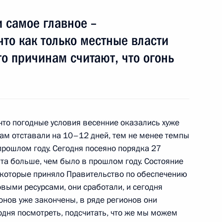
 самое главное –
что как только местные власти
то причинам считают, что огонь
ностранными учёными,
4
16м
, Горки
 что погодные условия весенние оказались хуже
ам отставали на 10–12 дней, тем не менее темпы
йствия экстремизму
5
9м
прошлом году. Сегодня посеяно порядка 27
нта больше, чем было в прошлом году. Состояние
 которые приняло Правительство по обеспечению
выми ресурсами, они сработали, и сегодня
онов уже закончены, в ряде регионов они
одня посмотреть, подсчитать, что же мы можем