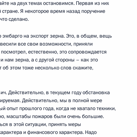
йте на двух темах остановимся. Первая из них
 стране. Я некоторое время назад поручение
что сделано.
военной организации
2
 эмбарго на экспорт зерна. Это, в общем, вещь
, Горки
звесили все свои возможности, приняли
 посмотрел, естественно, это сопровождается
и нам зерна, а с другой стороны – как это
т об этом тоже несколько слов скажите,
телем Председателя
1
, Горки
ич. Действительно, в текущем году обстановка
лируемая. Действительно, мы в полной мере
й опыт прошлого года, когда не хватало техники,
чно, масштабы пожаров были очень большие.
ы
7
ься в этой ситуации, принять меры
характера и финансового характера. Надо