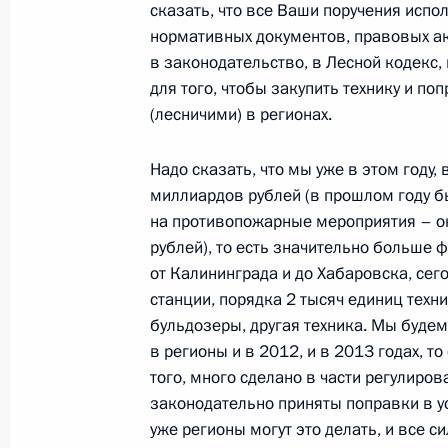
сказать, что все Ваши поручения испо
нормативных документов, правовых а
30 мая 2011 года, понедельник
в законодательство, в Лесной кодекс
для того, чтобы закупить технику и п
Заседание президиума Госсовета и
(лесничими) в регионах.
посвящённое детскому здравоохра
30 мая 2011 года, 15:30
Московская область
Надо сказать, что мы уже в этом году,
миллиардов рублей (в прошлом году б
на противопожарные мероприятия – о
рублей), то есть значительно больше 
28 мая 2011 года, суббота
от Калининграда и до Хабаровска, се
Встреча с председателем правлени
станции, порядка 2 тысяч единиц техн
Алексеем Миллером
бульдозеры, другая техника. Мы будем
в регионы и в 2012, и в 2013 годах, т
28 мая 2011 года, 16:00
Московская область
того, много сделано в части регулиро
законодательно приняты поправки в у
уже регионы могут это делать, и все с