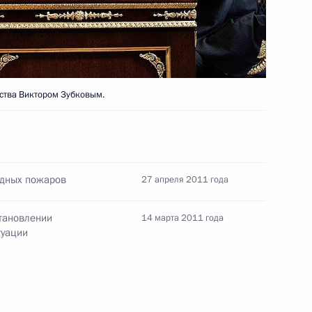
инистров Италии Сильвио
6
7м
ства Виктором Зубковым.
рденом «Родительская слава»
10
10м
одных пожаров
27 апреля 2011 года
становлении
14 марта 2011 года
туации
м Юрием Чайкой
1
, Горки