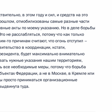
вительно, в этом году и сил, и средств на это
 Совета Безопасности
1
прошлом, отмобилизованы самые разные части
, Горки
вные акты по моему указанию. Но в деле борьбы
то не расслабляться, потому что как только
им‑то причинам считают, что огонь отступил –
нниками детских домов
вительство в координации, кстати,
10
резидента, будет максимально внимательно
авать нужные указания нашим территориям,
ть все необходимые меры, потому что борьба
убъектах Федерации, а не в Москве, в Кремле или
ны просто приниматься организационные
выдвинута туда.
ции и технологическому
6
10м