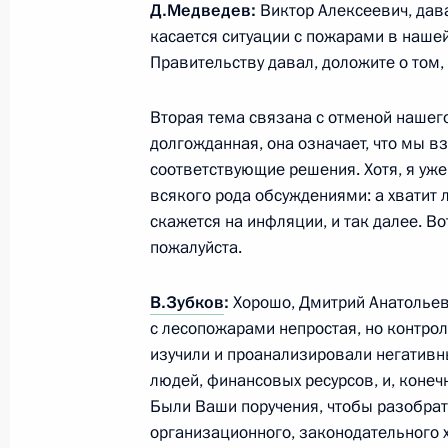
Д.Медведев:
Виктор Алексеевич, дава
касается ситуации с пожарами в нашей
Правительству давал, доложите о том, 
Совещание по вопросам развития 
Российской Федерации
Вторая тема связана с отменой нашего
31 мая 2011 года, 18:00
Московская область
долгожданная, она означает, что мы в
соответствующие решения. Хотя, я уже
всякого рода обсуждениями: а хватит л
скажется на инфляции, и так далее. Во
Рабочая встреча с Первым замести
пожалуйста.
Правительства Виктором Зубковым
31 мая 2011 года, 17:00
Московская область
В.Зубков
:
Хорошо, Дмитрий Анатольев
с лесопожарами непростая, но контро
изучили и проанализировали негативны
людей, финансовых ресурсов, и, коне
Российско-монгольские переговор
Были Ваши поручения, чтобы разобрат
31 мая 2011 года, 14:00
Москва, Кремль
организационного, законодательного 