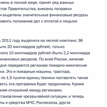
лнены в полной мере, принят ряд важных
ктов Правительства, внесены поправки
, и выделены значительные финансовые ресурсы
оправить положение дел с оплатой и людьми
 комиссии по нацпроектам,
9
22м
нению
, Горки
 в 2011 году, выделили на лесной комплекс 36
ыло 20 миллиардов рублей), только
коло 10 миллиардов рублей (было 2,2 миллиарда
финансовых ресурсов. По всей России, начиная
годня передаются регионам пожарно-химические
я компании «Газпром»
ики. Это и пожарные машины, трактора,
1
 по 1,5 тысячи единиц техники поставлять также
о есть эта программа будет продолжена. Кроме
, Горки
вания отношений между регионами,
становление чрезвычайной ситуации, и теперь
илы и средства МЧС, Рослесхоза, других