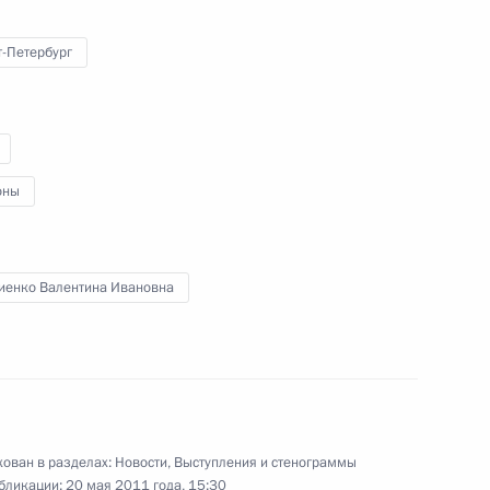
инистров Италии Сильвио
6
7м
т-Петербург
оны
рденом «Родительская слава»
10
10м
иенко Валентина Ивановна
м Юрием Чайкой
1
ован в разделах:
Новости
,
Выступления и стенограммы
, Горки
бликации:
20 мая 2011 года, 15:30