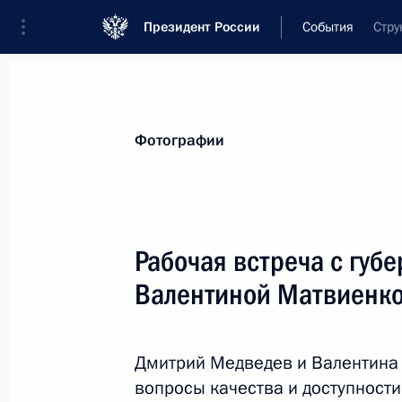
Президент России
События
Стру
Президент
Администрация
Государст
Новости
Стенограммы
Поездки
Те
Фотографии
Рубрикация материалов
Все материалы
Рабочая встреча с губ
Послания Федеральному Собранию
Валентиной Матвиенк
Заявления по важнейшим вопросам
Совещания, заседания, рабочие встречи
Дмитрий Медведев и Валентина 
Речи и обращения
вопросы качества и доступност