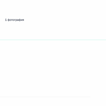
ть следующие материалы
1 фотография
 Совета Безопасности
1
, Горки
а Ненашево
6
, Горки