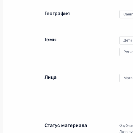
Встреча с Председателем Совета м
География
Санк
Берлускони
2 июня 2011 года, 16:00
Рим
Темы
Дети
Реги
1 июня 2011 года, среда
Награждение многодетных семей о
Лица
1 июня 2011 года, 13:30
Москва, Кремль
Матв
31 мая 2011 года, вторник
Встреча с Генеральным прокуроро
Статус материала
Опублик
31 мая 2011 года, 19:30
Московская область
Дата пу