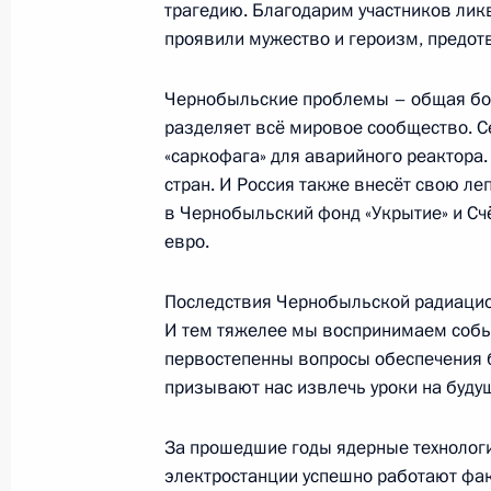
трагедию. Благодарим участников лик
проявили мужество и героизм, предот
6 мая 2011 года, пятница
Совещание с постоянными членами
Чернобыльские проблемы – общая бол
разделяет всё мировое сообщество. Се
6 мая 2011 года, 17:00
Московская область,
«саркофага» для аварийного реактора.
стран. И Россия также внесёт свою леп
в Чернобыльский фонд «Укрытие» и Сч
5 мая 2011 года, четверг
евро.
Рабочая встреча с губернатором К
Последствия Чернобыльской радиацио
Кузнецовым
И тем тяжелее мы воспринимаем событ
5 мая 2011 года, 17:00
Московская область,
первостепенны вопросы обеспечения б
призывают нас извлечь уроки на буду
Посещение детской психоневролог
За прошедшие годы ядерные технолог
электростанции успешно работают фак
5 мая 2011 года, 16:00
Москва