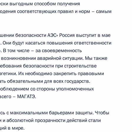
ески выгодным способом получения
людения соответствующих правил и норм – самым
шении безопасности АЭС» Россия выступит в мае
 области Владимиром
2
». Они будут касаться повышения ответственности
. В том числе – за своевременность
 Горки
и возникновении аварийной ситуации. Мы также
ребования безопасности при строительстве
ргетики. Их необходимо закрепить правовыми
ь обязательными для всех государств.
рокурором Юрием Чайкой
1
 соблюдением со стороны уполномоченных
 Горки
всего – МАГАТЭ.
ись с максимальными барьерами защиты. Чтобы
 и абсолютной прозрачности действий стали
ций в мире.