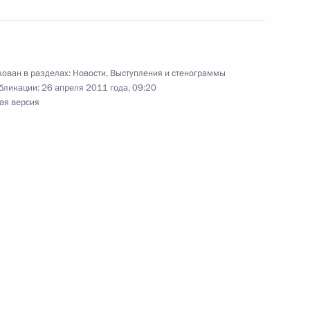
»
12
9м
сть, Горки
ован в разделах:
Новости
,
Выступления и стенограммы
бликации:
26 апреля 2011 года, 09:20
ая версия
го положения рабочих
5
6м
асть, Лыткарино
тудентами подмосковных
6
асть, Лыткарино