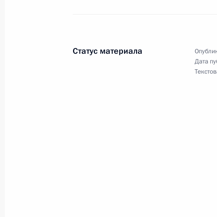
28 апреля 2011 года, четверг
Встреча с активом «Единой России
28 апреля 2011 года, 13:30
Московская обла
Статус материала
Опублик
Дата пу
Текстов
27 апреля 2011 года, среда
Совещание по вопросам социально
и развития профтехобразования
27 апреля 2011 года, 17:00
Московская обл
Дмитрий Медведев встретился со с
училищ
27 апреля 2011 года, 16:30
Московская обл