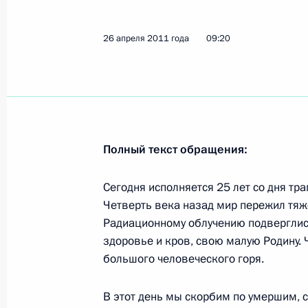
26 апреля 2011 года
09:20
Показа
8 мая 2011 года, воскресенье
Выступление на открытии экспози
Победы
Полный текст обращения:
8 мая 2011 года, 14:00
Москва
Сегодня исполняется 25 лет со дня тр
Четверть века назад мир пережил тяж
Радиационному облучению подверглис
Встреча с ветеранами Великой Оте
здоровье и кров, свою малую Родину.
и представителями военно-патриот
большого человеческого горя.
8 мая 2011 года, 14:00
Москва
В этот день мы скорбим по умершим, 