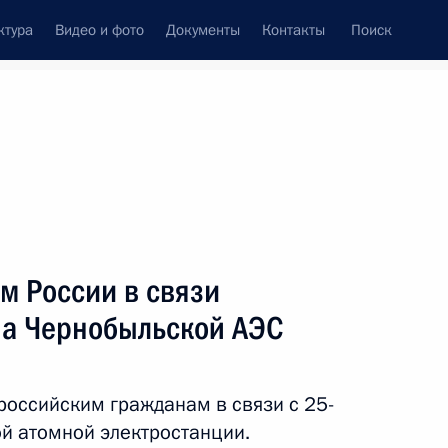
ктура
Видео и фото
Документы
Контакты
Поиск
венный Совет
Совет Безопасности
Комиссии и советы
леграммы
Сведения о Президенте
май, 2011
Встречи с представителями сообществ
м России в связи
Пресс-конференции
на Чернобыльской АЭС
Интервью
Статьи
российским гражданам в связи с 25-
й атомной электростанции.