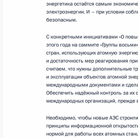
энергетика остаётся самым экономич
электроэнергии. И – при условии соб
безопасным.
4 мая 2011 года, среда
С конкретными инициативами «О повы
Беседа с губернатором Тюменской
этого года на саммите «Группы восьми
Якушевым
стран, использующих атомную энергию
4 мая 2011 года, 17:00
Московская область,
и достаточность мер реагирования пр
считаем, что нужны дополнительные т
и эксплуатации объектов атомной эне
международными документами и сделат
Рабочая встреча с Генеральным п
Обеспечить надёжный контроль за их
4 мая 2011 года, 16:15
Московская область,
международных организаций, прежде 
Необходимо, чтобы новые АЭС строил
3 мая 2011 года, вторник
принципы информационной открытости
нормой для работы всех атомных стан