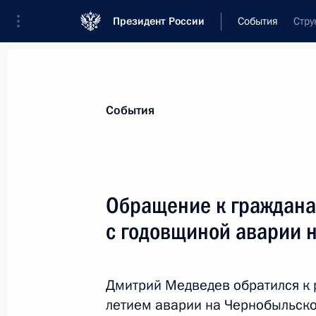
Президент России
События
Стру
Президент
Администрация
Государст
Новости
Стенограммы
Поездки
Те
События
Рубрикация материалов
Все материалы
Обращение к граждана
Послания Федеральному Собранию
с годовщиной аварии 
Заявления по важнейшим вопросам
Совещания, заседания, рабочие встречи
Дмитрий Медведев обратился к 
Речи и обращения
летием аварии на Чернобыльско