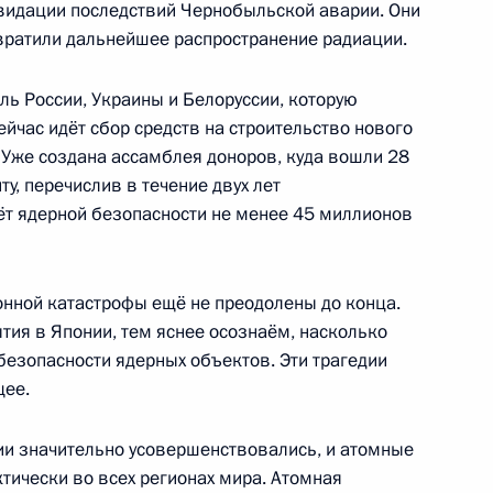
видации последствий Чернобыльской аварии. Они
вратили дальнейшее распространение радиации.
 Совета Безопасности
ь России, Украины и Белоруссии, которую
1
йчас идёт сбор средств на строительство нового
 Горки
 Уже создана ассамблея доноров, куда вошли 28
ту, перечислив в течение двух лет
ёт ядерной безопасности не менее 45 миллионов
расноярского края Львом
1
нной катастрофы ещё не преодолены до конца.
ия в Японии, тем яснее осознаём, насколько
 Горки
езопасности ядерных объектов. Эти трагедии
щее.
ической больницы
ии значительно усовершенствовались, и атомные
13
тически во всех регионах мира. Атомная