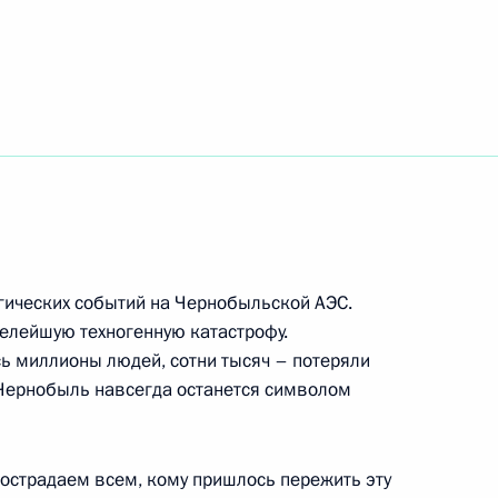
ть следующие материалы
ции, посвящённой Знамени
3м
агических событий на Чернобыльской АЭС.
елейшую техногенную катастрофу.
ь миллионы людей, сотни тысяч – потеряли
чественной войны
12
10м
 Чернобыль навсегда останется символом
ических организаций
сострадаем всем, кому пришлось пережить эту