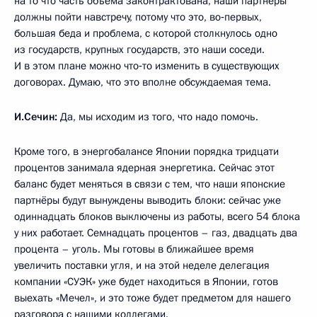
на то что часть объёма законтрактована, наши партнёры
должны пойти навстречу, потому что это, во‑первых,
большая беда и проблема, с которой столкнулось одно
из государств, крупных государств, это наши соседи.
И в этом плане можно что‑то изменить в существующих
договорах. Думаю, что это вполне обсуждаемая тема.
И.Сечин:
Да, мы исходим из того, что надо помочь.
Кроме того, в энергобалансе Японии порядка тридцати
процентов занимала ядерная энергетика. Сейчас этот
баланс будет меняться в связи с тем, что наши японские
партнёры будут вынуждены выводить блоки: сейчас уже
одиннадцать блоков выключены из работы, всего 54 блока
у них работает. Семнадцать процентов – газ, двадцать два
процента – уголь. Мы готовы в ближайшее время
увеличить поставки угля, и на этой неделе делегация
компании «СУЭК» уже будет находиться в Японии, готов
выехать «Мечел», и это тоже будет предметом для нашего
разговора с нашими коллегами.