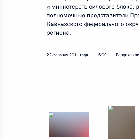
и министерств силового блока, 
16 марта 2011 года
8 фото
полномочные представители Пре
Кавказского федерального округ
региона.
22 февраля 2011 года
16:00
Владикавка
В Кремле вручены
государственные награды
Российской Федерации