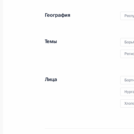
8 февраля 2011 года
8 фото
География
Респ
Темы
Борь
Реги
Лица
Борт
Нург
Хлоп
Визит в Палестину