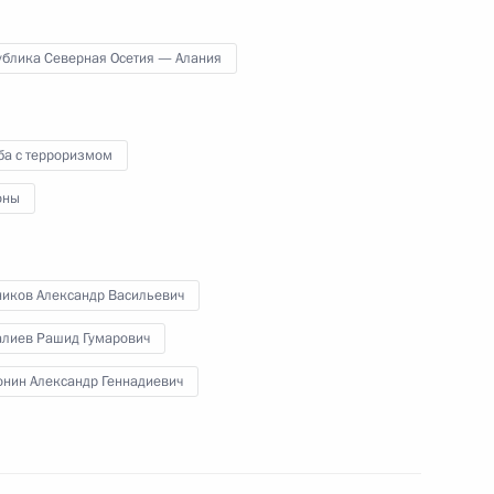
8 февраля 2011 года
9 фото
ублика Северная Осетия — Алания
ба с терроризмом
оны
ников Александр Васильевич
алиев Рашид Гумарович
онин Александр Геннадиевич
В Кремле состоялась
церемония вручения
государственных наград