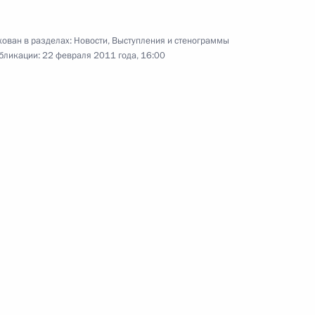
30 декабря 2010 года
12 фото
ован в разделах:
Новости
,
Выступления и стенограммы
бликации:
22 февраля 2011 года, 16:00
Флаг легендарного крейсера
«Варяг» передан России