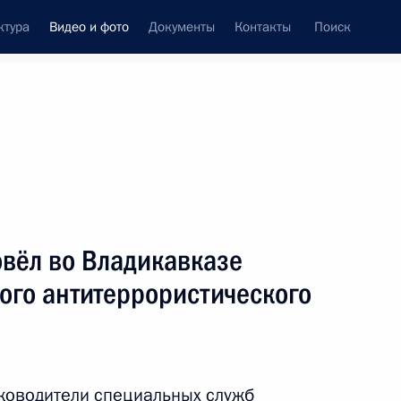
ктура
Видео и фото
Документы
Контакты
Поиск
си
встречи
Церемонии
март, 2011
ть следующие материалы
вёл во Владикавказе
ого антитеррористического
Дмитрий Медведев провёл
во Владикавказе заседание
Национального
антитеррористического комитета
уководители специальных служб