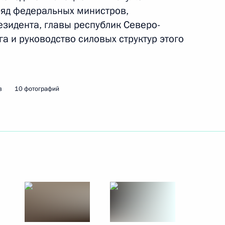
ряд федеральных министров,
22 февраля 2011 года
10 фото
зидента, главы республик Северо-
а и руководство силовых структур этого
з
10 фотографий
Дмитрий Медведев
ознакомился с мерами
безопасности
на железнодорожном