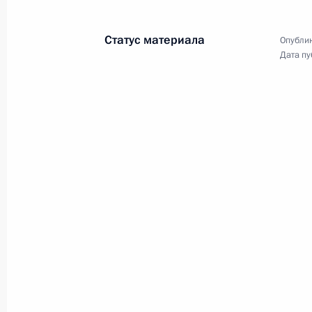
18 января 2011 года
18 фото
Статус материала
Опублик
Дата пу
Послание Президента
Федеральному Собранию