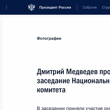
Президент России
События
Стру
Видеозаписи
Фотографии
Аудиозапи
Все материалы
Поездки
Совещания, 
Фотографии
Показа
Дмитрий Медведев про
заседание Национальн
Заседание российско-
комитета
турецкого Совета
сотрудничества высшего
уровня
В заседании приняли участие р