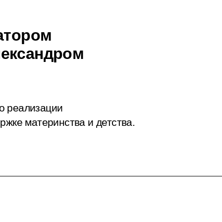
натором
лександром
о реализации
ржке материнства и детства.