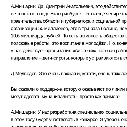
А.Мишарин:
Да, Дмитрий Анатольевич, это действител
не только в городе Екатеринбурге – есть ещё четыре 
правительства области и губернатора и социальной пр
организации 50 миллионов, это в три раза больше, чем
10,6 миллиарда рублей. То есть активность общества 
поисковые работы, это воспитание молодёжи. Но, кон
у нас действует организация «Аистёнок», которая раб
направление – дети-сироты, которые устраиваются в се
Д.Медведев:
Это очень важная и, кстати, очень тяжёла
Вы сказали о поддержке, которую оказывают по линии 
могут сделать муниципалитеты, просто как пример?
А.Мишарин:
У нас разработана специальная социальна
в этом году будет участвовать в конкурсе. Я уверен, о
зарекомендовали себя, и нужно составить реестр таких