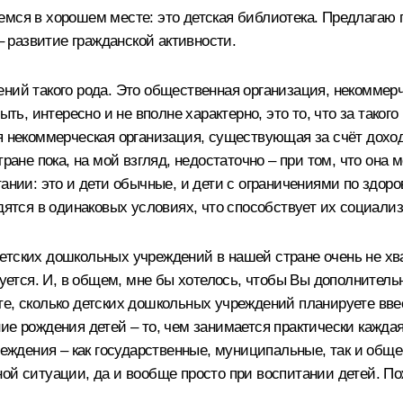
мся в хорошем месте: это детская библиотека. Предлагаю п
– развитие гражданской активности.
ений такого рода. Это общественная организация, некоммер
ыть, интересно и не вполне характерно, это то, что за тако
я некоммерческая организация, существующая за счёт доходо
тране пока, на мой взгляд, недостаточно – при том, что она
ании: это и дети обычные, и дети с ограничениями по здоро
одятся в одинаковых условиях, что способствует их социали
тских дошкольных учреждений в нашей стране очень не хвата
изуется. И, в общем, мне бы хотелось, чтобы Вы дополнител
е, сколько детских дошкольных учреждений планируете ввест
ие рождения детей – то, чем занимается практически каждая
чреждения – как государственные, муниципальные, так и общ
ой ситуации, да и вообще просто при воспитании детей. П