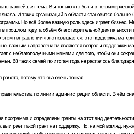
ьно важнейшая тема. Вы только что были в некоммерческой
филиала. И таких организаций в области становится больше 
ограммы. Но всё более важную роль здесь играет бизнес. М
 в прошлом году, а объём благотворительной деятельности п
в этом направлении явно повышается: это поддержка материн
ечно, важным направлением являются вопросы поддержки мат
отает с неблагополучными мамами для того, чтобы они сохра
мьи. 68 таких семей по итогам года не распалось благодаря
я работа, потому что она очень тонкая.
правительства, по линии администрации области. В чём она
я программа и определены гранты на этот вид деятельност
на выиграет такой грант на поддержку. Но, на мой взгляд, ну
 организаций, чтобы они могли эту помощь получать уже на д