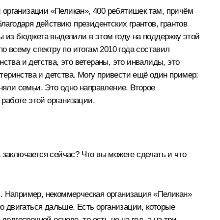
 организации «Пеликан», 400 ребятишек там, причём
благодаря действию президентских грантов, грантов
ы из бюджета выделили в этом году на поддержку этой
о всему спектру по итогам 2010 года составил
ства и детства, это ветераны, это инвалиды, это
еринства и детства. Могу привести ещё один пример:
няли семьи. Это одно направление. Второе
 работе этой организации.
 заключается сейчас? Что вы можете сделать и что
и. Например, некоммерческая организация «Пеликан»
жно двигаться дальше. Есть организации, которые
олгосрочной основе, то есть не на год, а на три,