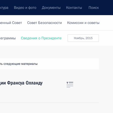
ктура
Видео и фото
Документы
Контакты
Поиск
венный Совет
Совет Безопасности
Комиссии и советы
леграммы
Сведения о Президенте
ноябрь, 2015
ть следующие материалы
ции Франсуа Олланду