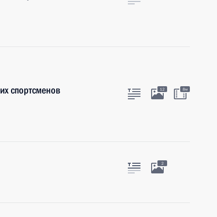
их спортсменов
12
8м
2