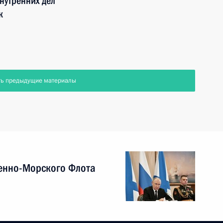
нутренних дел
к
ть предыдущие материалы
енно-Морского Флота