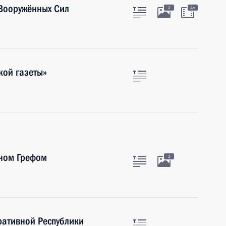
Вооружённых Сил
2
4м
кой газеты»
аном Грефом
2
ративной Республики