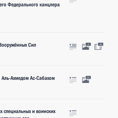
шего Федерального канцлера
Вооружённых Сил
4
3м
м Аль-Ахмедом Ас-Сабахом
11
х специальных и воинских