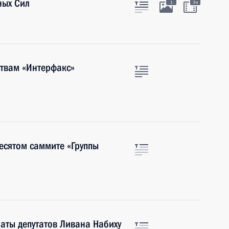
ных Сил
1
3м
твам «Интерфакс»
десятом саммите «Группы
аты депутатов Ливана Набиху