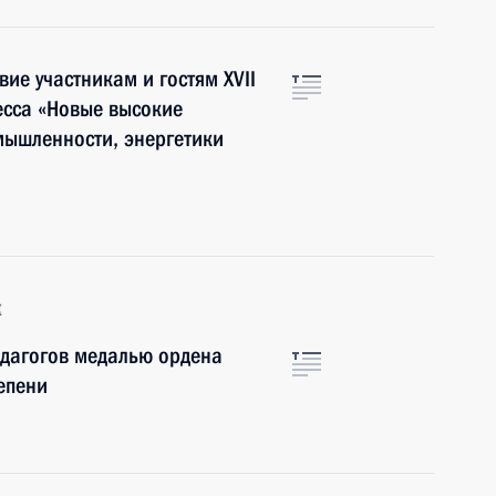
ие участникам и гостям XVII
есса «Новые высокие
мышленности, энергетики
к
едагогов медалью ордена
тепени