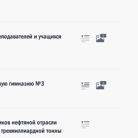
еподавателей и учащихся
1
скую гимназию №3
4
иков нефтяной отрасли
е трехмиллиардной тонны