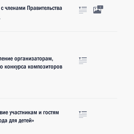
 с членами Правительства
2
ь
ление организаторам,
го конкурса композиторов
вие участникам и гостям
да для детей»