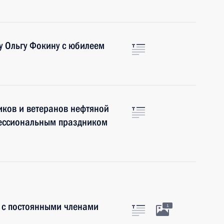
у Ольгу Фокину с юбилеем
иков и ветеранов нефтяной
фессиональным праздником
 с постоянными членами
1