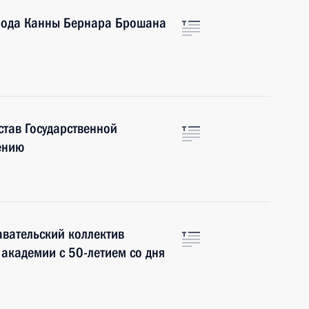
рода Канны Бернара Брошана
став Государственной
ению
вательский коллектив
академии с 50-летием со дня