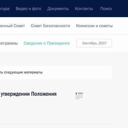
ктура
Видео и фото
Документы
Контакты
Поиск
венный Совет
Совет Безопасности
Комиссии и советы
леграммы
Сведения о Президенте
сентябрь, 2007
ть следующие материалы
 утверждении Положения