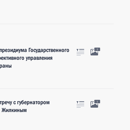
президиума Государственного
2
фективного управления
траны
тречу с губернатором
1
м Жилкиным