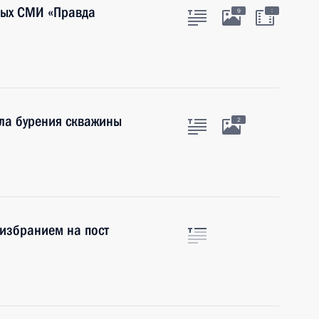
ных СМИ «Правда
:
9
ла бурения скважины
2
 избранием на пост