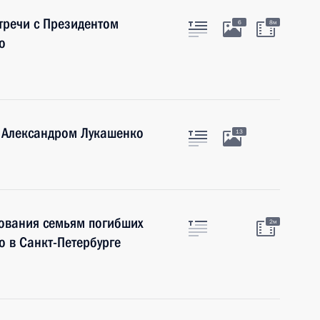
стречи с Президентом
6
8м
о
и Александром Лукашенко
13
ования семьям погибших
2м
о в Санкт-Петербурге