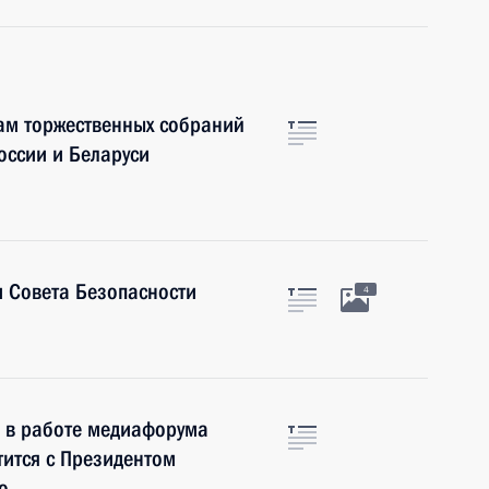
ам торжественных собраний
оссии и Беларуси
 Совета Безопасности
4
е в работе медиафорума
тится с Президентом
о