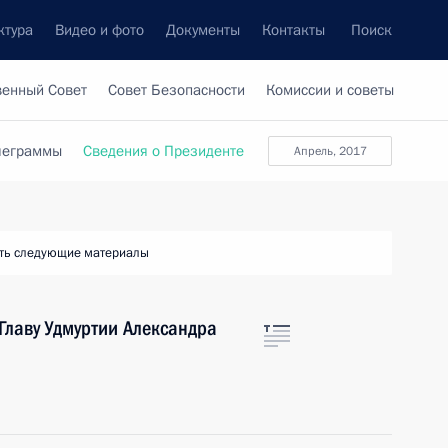
ктура
Видео и фото
Документы
Контакты
Поиск
венный Совет
Совет Безопасности
Комиссии и советы
леграммы
Сведения о Президенте
апрель, 2017
ть следующие материалы
Главу Удмуртии Александра