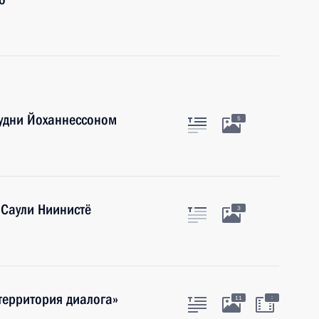
Гудни Йоханнессоном
5
 Саули Ниинистё
3
территория диалога»
:
11