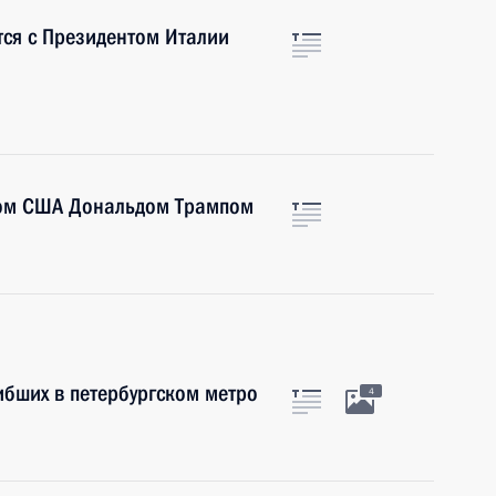
тся с Президентом Италии
том США Дональдом Трампом
ибших в петербургском метро
4