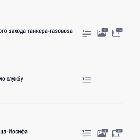
го захода танкера-газовоза
3
10м
ую службу
нца-Иосифа
31
5м