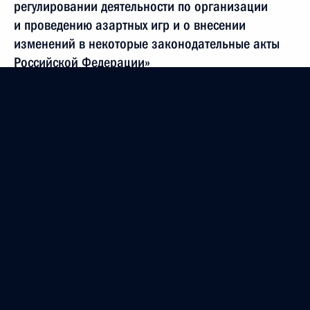
регулировании деятельности по организации
и проведению азартных игр и о внесении
изменений в некоторые законодательные акты
Российской Федерации»
27 июля 2009 года, 09:20
Федеральный закон о ратификации договора
об учреждении Антикризисного фонда ЕврАзЭС
27 июля 2009 года, 09:20
Дмитрий Медведев подписал Федеральный закон
«О внесении изменений в статью 23
Федерального закона «Об органах судейского
сообщества в Российской Федерации»
27 июля 2009 года, 09:10