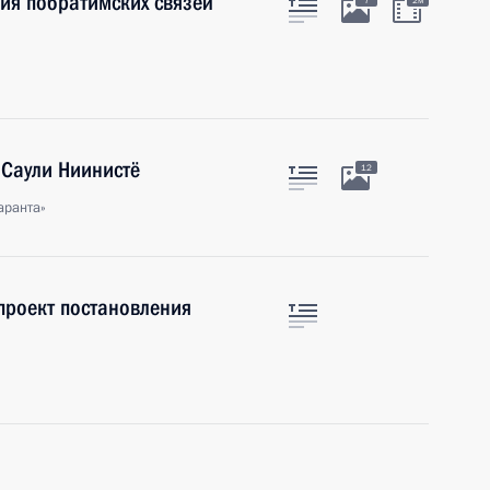
ия побратимских связей
7
2м
 Саули Ниинистё
12
аранта»
 проект постановления