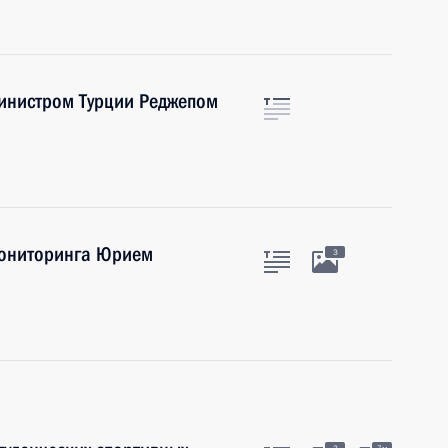
инистром Турции Реджепом
мониторинга Юрием
3