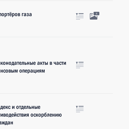
портёров газа
8
конодательные акты в части
ансовым операциям
декс и отдельные
тиводействия оскорблению
раждан