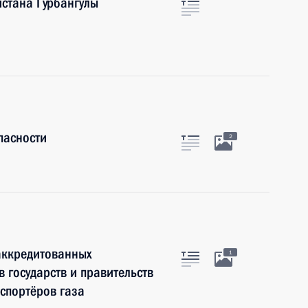
стана Гурбангулы
пасности
2
аккредитованных
1
 государств и правительств
кспортёров газа