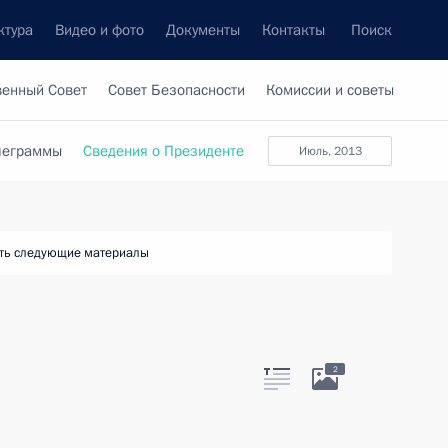
ктура
Видео и фото
Документы
Контакты
Поиск
венный Совет
Совет Безопасности
Комиссии и советы
леграммы
Сведения о Президенте
июль, 2013
ть следующие материалы
2