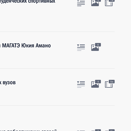
туденческих спортивных
3
7м
м МАГАТЭ Юкия Амано
6
х вузов
4
5м