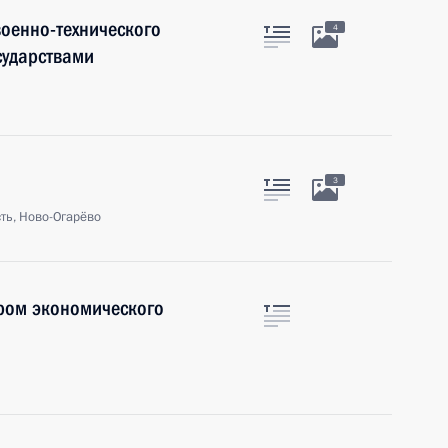
оенно-технического
4
сударствами
3
ть, Ново-Огарёво
ром экономического