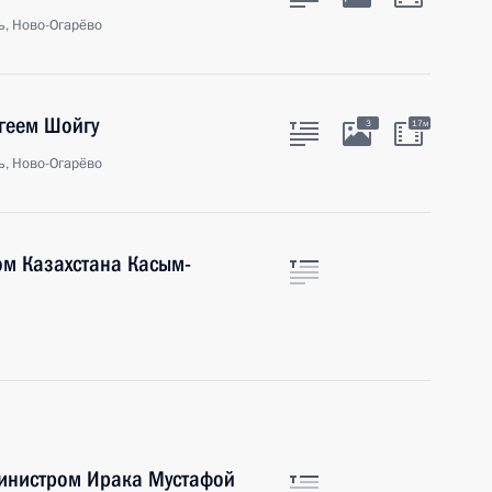
ь, Ново-Огарёво
геем Шойгу
3
17м
ь, Ново-Огарёво
ом Казахстана Касым-
министром Ирака Мустафой