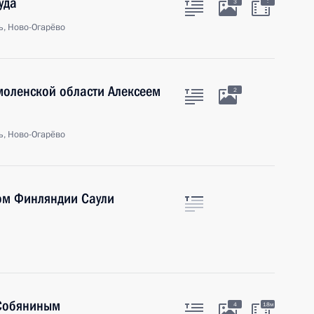
уда
:
3
ь, Ново-Огарёво
моленской области Алексеем
2
ь, Ново-Огарёво
ом Финляндии Саули
 Собяниным
4
18м