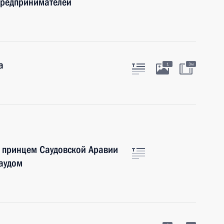
предпринимателей
а
1
3м
 принцем Саудовской Аравии
аудом