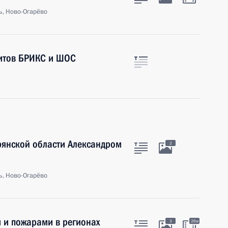
ь, Ново-Огарёво
митов БРИКС и ШОС
рянской области Александром
2
ь, Ново-Огарёво
 и пожарами в регионах
3
26м