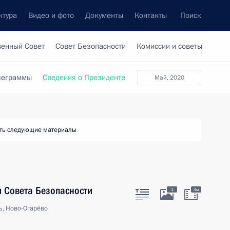
ктура
Видео и фото
Документы
Контакты
Поиск
венный Совет
Совет Безопасности
Комиссии и советы
леграммы
Сведения о Президенте
май, 2020
ть следующие материалы
 Совета Безопасности
1
4м
ь, Ново-Огарёво