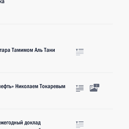
ка
тара Тамимом Аль Тани
снефть» Николаем Токаревым
2
ежегодный доклад