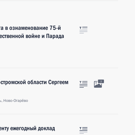
та в ознаменование 75-й
ественной войне и Парада
остромской области Сергеем
2
ь, Ново-Огарёво
енту ежегодный доклад