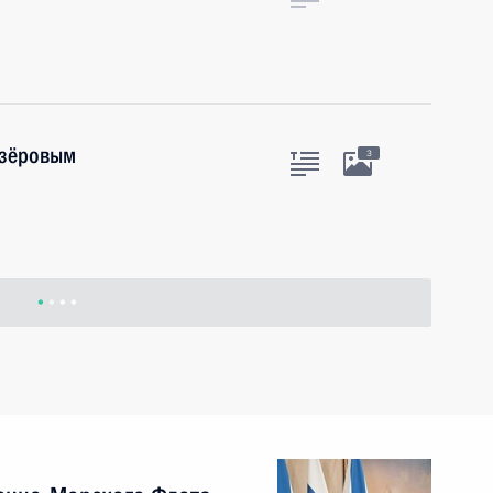
озёровым
3