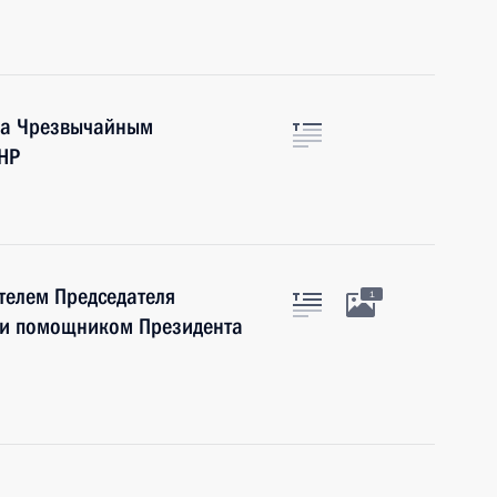
ва Чрезвычайным
НР
телем Председателя
1
 и помощником Президента