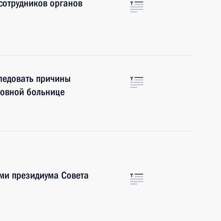
сотрудников органов
ледовать причины
ковной больнице
ами президиума Совета