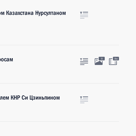
ом Казахстана Нурсултаном
росам
9
8м
елем КНР Си Цзиньпином