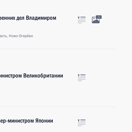
тренних дел Владимиром
2
асть, Ново-Огарёво
министром Великобритании
ьер-министром Японии