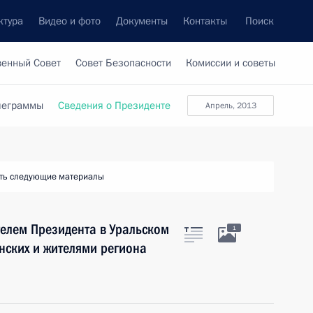
ктура
Видео и фото
Документы
Контакты
Поиск
венный Совет
Совет Безопасности
Комиссии и советы
леграммы
Сведения о Президенте
апрель, 2013
ть следующие материалы
елем Президента в Уральском
1
нских и жителями региона