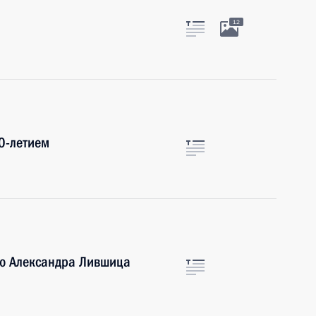
12
0-летием
ью Александра Лившица