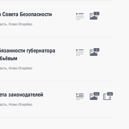
 Совета Безопасности
1
асть, Ново-Огарёво
бязанности губернатора
2
обьёвым
асть, Ново-Огарёво
ета законодателей
12
3м
асть, Ново-Огарёво