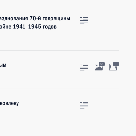
разднования 70-й годовщины
войне 1941–1945 годов
ным
:
50
ковлеву