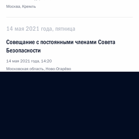
Москва, Кремль
14 мая 2021 года, пятница
Совещание с постоянными членами Совета
Безопасности
14 мая 2021 года, 14:20
Московская область, Ново-Огарёво
Телефонный разговор с исполняющим
обязанности Премьер-министра Армении
Николом Пашиняном
14 мая 2021 года, 10:05